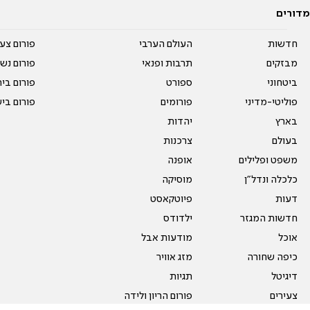
מדורים
חדשות
העולם הערבי
פורום צע
מבזקים
תרבות ופנאי
פורום נשו
ביטחוני
ספורט
פורום בי
פוליטי-מדיני
פורומים
פורום בי
בארץ
יהדות
בעולם
צרכנות
משפט ופלילים
אופנה
כלכלה ונדל"ן
מוסיקה
דעות
פיוטקאסט
חדשות המגזר
ילדודס
אוכל
מודעות אבל
כיפה שחורה
מזג אוויר
דיגיטל
תגיות
צעירים
פורום הריון ולידה