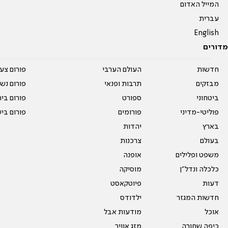
המייל האדום
עברית
English
מדורים
חדשות
העולם הערבי
פורום צע
מבזקים
תרבות ופנאי
פורום נשו
ביטחוני
ספורט
פורום בי
פוליטי-מדיני
פורומים
פורום בי
בארץ
יהדות
בעולם
צרכנות
משפט ופלילים
אופנה
כלכלה ונדל"ן
מוסיקה
דעות
פיוטקאסט
חדשות המגזר
ילדודס
אוכל
מודעות אבל
כיפה שחורה
מזג אוויר