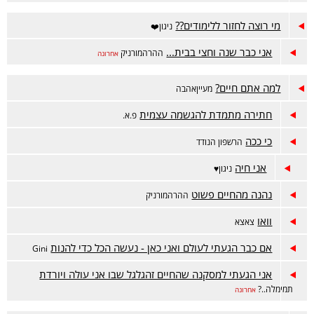
מי רוצה לחזור ללימודים??
ניגון❤️
אני כבר שנה וחצי בבית...
ההרהמורניק
אחרונה
למה אתם חיים?
מעייןאהבה
חתירה מתמדת להגשמה עצמית
פ.א.
כי ככה
הרשפון הנודד
אני חיה
ניגון♥️
נהנה מהחיים פשוט
ההרהמורניק
וואו
צאצא
אם כבר הגעתי לעולם ואני כאן - נעשה הכל כדי להנות
Gini
אני הגעתי למסקנה שהחיים זהגלגל שבו אני עולה ויורדת
תמימלה..?
אחרונה