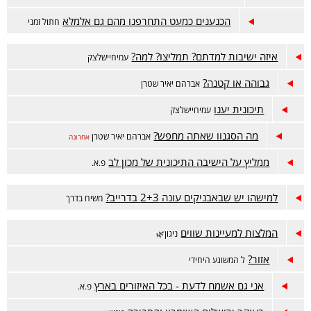
הכנענים כמעט התחרפנו מהם גם אלמלא
חתול זמני
איזה ישיבות למדתם? תמליצו? למה?
עמיחיישלצק
גבוהה או קטנה?
אברהם יאיר שטרן
תיכונית יענו
עמיחיישלצק
מה הסגנוו שאתה מחפש?
אברהם יאיר שטרן
אחרונה
ממליץ על הישיבה התיכונית של מכון לב
פ.א.
למישהו יש שבאבניקים עונה 2+3 בדרייב?
משיח בדרך
המלצות למעיינות שווים
ניגון🌿
אזור?
ל המשוגע היחידי
אני גם אשמח לדעת - בכל האיזורים בארץ
פ.א.