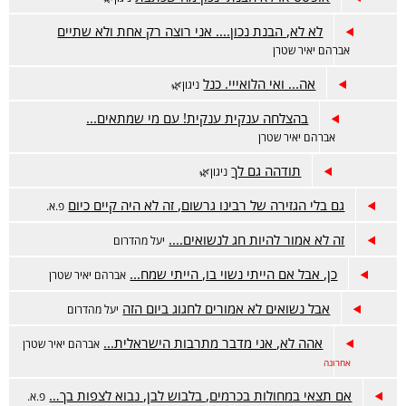
לא לא, הבנת נכון.... אני רוצה רק אחת ולא שתיים
אברהם יאיר שטרן
אה... ואי הלואייי. כנל
ניגון🌿
בהצלחה ענקית ענקית! עם מי שמתאים...
אברהם יאיר שטרן
תודהה גם לך
ניגון🌿
גם בלי הגזירה של רבינו גרשום, זה לא היה קיים כיום
פ.א.
זה לא אמור להיות חג לנשואים....
יעל מהדרום
כן, אבל אם הייתי נשוי בו, הייתי שמח...
אברהם יאיר שטרן
אבל נשואים לא אמורים לחגוג ביום הזה
יעל מהדרום
אהה לא, אני מדבר מתרבות הישראלית...
אברהם יאיר שטרן
אחרונה
אם תצאי במחולות בכרמים, בלבוש לבן, נבוא לצפות בך…
פ.א.