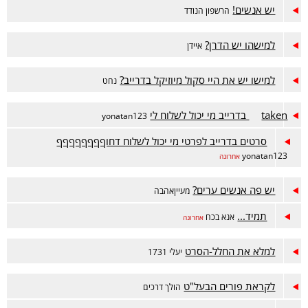
יש אנשים!
הרשפון הנודד
למישהו יש הדרן?
איידן
למישו יש את היי סקול מיוזיקל בדרייב?
נחט
taken בדרייב מי יכול לשלוח לי
yonatan123
סרטים בדרייב לפרטי מי יכול לשלוח דחוףףףףףףףף
yonatan123
אחרונה
יש פה אנשים ערים?
מעייןאהבה
תמיד...
אנא בכח
אחרונה
למלא את החלל-הסרט
יעלי 1731
לקראת פורים הבעל"ט
הולך דרכים