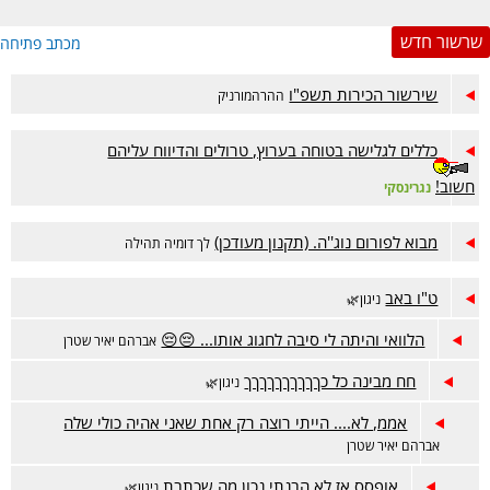
שרשור חדש
מכתב פתיחה
שירשור הכירות תשפ"ו
ההרהמורניק
כללים לגלישה בטוחה בערוץ, טרולים והדיווח עליהם
חשוב!
נגרינסקי
מבוא לפורום נוג''ה. (תקנון מעודכן)
לך דומיה תהילה
ט"ו באב
ניגון🌿
הלוואי והיתה לי סיבה לחגוג אותו... 😔😔
אברהם יאיר שטרן
חח מבינה כל כךךךךךךךךךך
ניגון🌿
אממ, לא.... הייתי רוצה רק אחת שאני אהיה כולי שלה
אברהם יאיר שטרן
אופסס אז לא הבנתי נכון מה שכתבת
ניגון🌿