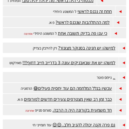
נכנסתי כי היה בראשי. מה יהיה? יהיה טוב!
תפוחית 1
חחח זה נכנס לראשי
ל המשוגע היחידי
למה ההתלהבות שנכנס לראשי?
פ.א.
כי ענו פה בדיוק תשובה אחת
ל המשוגע היחידי
אחרונה
למישהו יש חגיגה בסנוקר מצונזר?
רק להידבק בצדיק
למשהו יש את שבאבניקים עונה 3 בדרייב חייב דחוף!!!!
מאירקוש
..
גיימס פוטר
עכשיו בגלל המלחמה הם עוד יחסית פעילים😅
הרמוניה
כבר זמן רב שאין מצטרפים צעירים חדשים לפורומים
פ.א.
חד משמעית בקורונה היה ה הרבה.
סוורוס סנייפ
אחרונה
גם פרה זקנה יכולה להניב חלב..😌😌
עוד חומייני חי