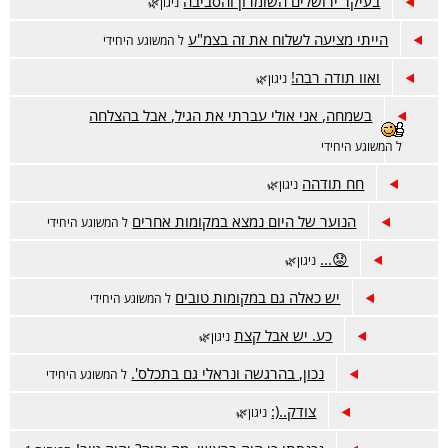
בעיקר ירושלים השומרון והסביבה
ניגון🌿
הייתי מציעה לשלוח את זה בצמ"ע
ל המשוגע היחידי
ואוו תודה רבה!
ניגון🌿
בשמחה, אני אולי עברתי את הגיל, אבל בהצלחה
ל המשוגע היחידי
חח תודהה
ניגון🌿
הנוער של היום נמצא במקומות אחרים
ל המשוגע היחידי
😟...
ניגון🌿
יש כאלה גם במקומות טובים
ל המשוגע היחידי
כע. יש אבל קצת
ניגון🌿
נכון, בהרגשה ונראלי גם בתכלס'.
ל המשוגע היחידי
צודק..(:
ניגון🌿