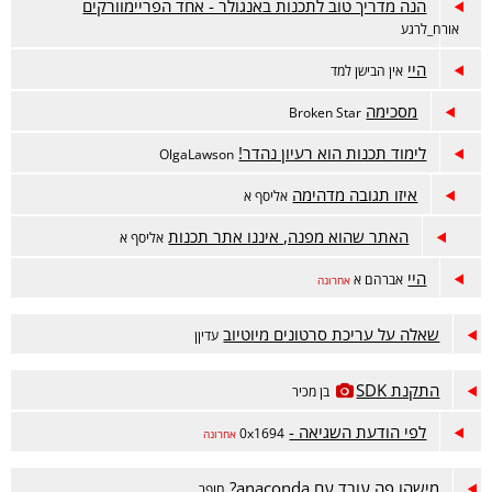
הנה מדריך טוב לתכנות באנגולר - אחד הפריימוורקים
אורח_לרגע
היי
אין הבישן למד
מסכימה
Broken Star
לימוד תכנות הוא רעיון נהדר!
OlgaLawson
איזו תגובה מדהימה
אליסף א
האתר שהוא מפנה, איננו אתר תכנות
אליסף א
היי
אברהם א
אחרונה
שאלה על עריכת סרטונים מיוטיוב
עדיןן
התקנת SDK
בן מכיר
לפי הודעת השגיאה -
0x1694
אחרונה
מישהו פה עובד עם anaconda?
חופר