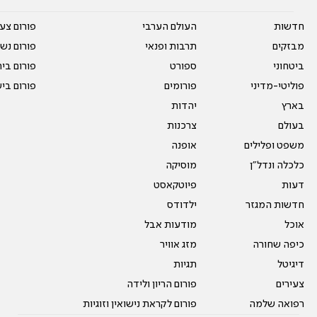
חדשות
העולם הערבי
פורום צע
מבזקים
תרבות ופנאי
פורום נשו
ביטחוני
ספורט
פורום בי
פוליטי-מדיני
פורומים
פורום בי
בארץ
יהדות
בעולם
צרכנות
משפט ופלילים
אופנה
כלכלה ונדל"ן
מוסיקה
דעות
פיוטקאסט
חדשות המגזר
ילדודס
אוכל
מודעות אבל
כיפה שחורה
מזג אוויר
דיגיטל
תגיות
צעירים
פורום הריון ולידה
רפואה שלמה
פורום לקראת נישואין וזוגיות