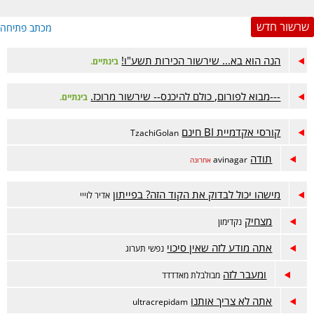
שרשור חדש
מכתב פתיחה
הנה הוא בא... שירשור הכירות תשע"ו!
בינתיים.
---מבוא לפורום, כולם להיכנס-- שירשור מרוכז.
בינתיים.
קורסי אקדמיית BI חינם
TzachiGolan
תודה
avinagar
אחרונה
מישהו יכול לבדוק את הקוד הזה? בפייתון
אדיר לוייי
מצחיק
נקדימון
אתה מודע לזה שאין סיכוי
נפשי תערוג
ומעבר לזה
מבולבלת מאדדדד
אתה לא צריך אותנו
ultracrepidam