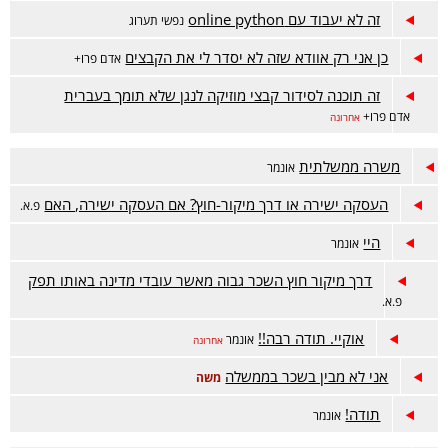
זה לא יעבוד עם online python
נפשי תערוג
כן אני רק אוודא שזה לא יסדר לי את הקבצים
אדם פרו+
זה תוכנה לסידור קבצי מוזיקה לנגן שלא תומך בעברית
אדם פרו+
אחרונה
משרה ממשלתית
אונמר
העסקה ישירה או דרך מיקור-חוץ? אם העסקה ישירה, האם
פ.א.
היי
אונמר
דרך מיקור חוץ השכר גבוה מאשר עובדי מדינה באותו תפק
פ.א.
אוקיי. תודה רבה!!
אונמר
אחרונה
אני לא מבין בשכר בממשלה
משה
תודה!
אונמר