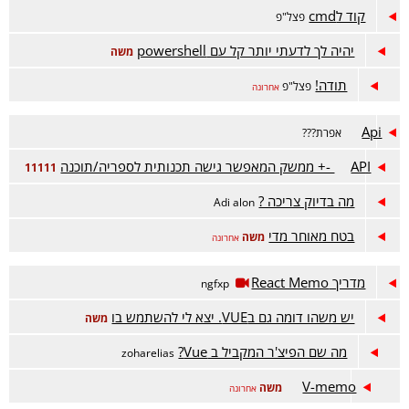
קוד לcmd
פצל"פ
יהיה לך לדעתי יותר קל עם powershell
משה
תודה!
פצל"פ
אחרונה
Api
אפרת???
API -+ ממשק המאפשר גישה תכנותית לספריה/תוכנה
11111
מה בדיוק צריכה ?
Adi alon
בטח מאוחר מדי
משה
אחרונה
מדריך React Memo
ngfxp
יש משהו דומה גם בVUE. יצא לי להשתמש בו
משה
מה שם הפיצ'ר המקביל ב Vue?
zoharelias
V-memo
משה
אחרונה