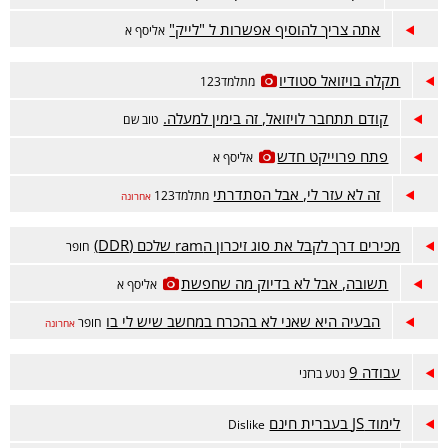
אתה צריך להוסיף אפשרות ל "לייק"
אליסף א
תקלה בויזואל סטודיו
מתלמד123
קודם תתחבר לויזואל, זה בימין למעלה.
טוב שם
פתח פרוייקט חדש
אליסף א
זה לא עזר לי, אבל הסתדרתי
מתלמד123
אחרונה
מכירים דרך לקבל את סוג זיכרון הram שלכם (DDR)
חופר
תשובה, אבל לא בדיוק מה שחפשת
אליסף א
הבעיה היא שאני לא בהכרח במחשב שיש לי בו
חופר
אחרונה
עבודה 9
נטע ברזני
לימוד JS בעברית חינם
Dislike