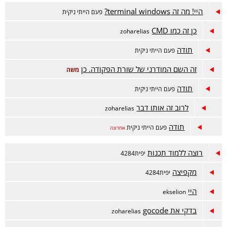
היי! מה זה terminal windows?
פעם הייתי ניקית
כן זה כמו CMD
zoharelias
תודה
פעם הייתי ניקית
זה השם המודרני של שורת הפקודה. כן
משה
תודה
פעם הייתי ניקית
לרוב זה אותו דבר
zoharelias
תודה
פעם הייתי ניקית
אחרונה
רוצה ללמוד תכנות
יפית4284
מקפיצה
יפית4284
היי
ekselion 
בדקי את gocode
zoharelias