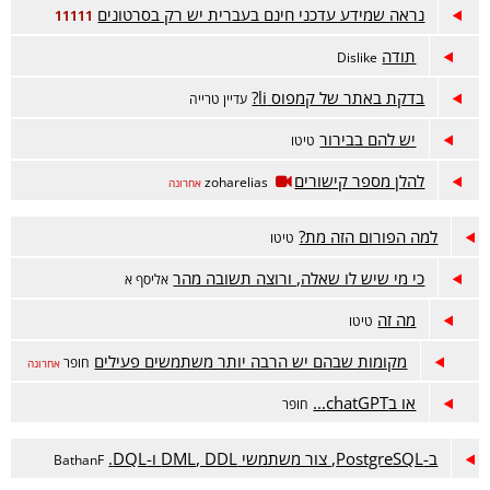
נראה שמידע עדכני חינם בעברית יש רק בסרטונים
11111
תודה
Dislike
בדקת באתר של קמפוס li?
עדיין טרייה
יש להם בבירור
טיטו
להלן מספר קישורים
zoharelias
אחרונה
למה הפורום הזה מת?
טיטו
כי מי שיש לו שאלה, ורוצה תשובה מהר
אליסף א
מה זה
טיטו
מקומות שבהם יש הרבה יותר משתמשים פעילים
חופר
אחרונה
או בchatGPT...
חופר
ב-PostgreSQL, צור משתמשי DML, DDL ו-DQL.
BathanF