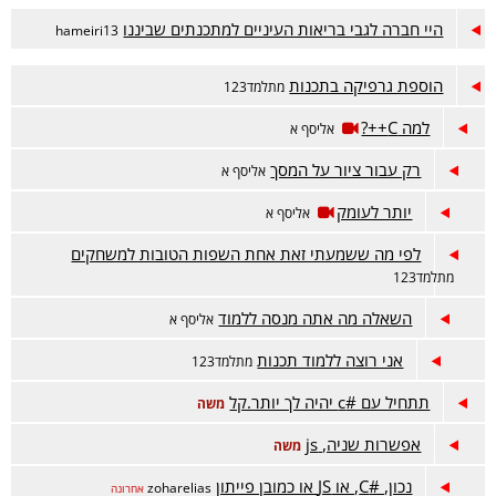
היי חברה לגבי בריאות העיניים למתכנתים שביננו
hameiri13
הוספת גרפיקה בתכנות
מתלמד123
למה C++?
אליסף א
רק עבור ציור על המסך
אליסף א
יותר לעומק
אליסף א
לפי מה ששמעתי זאת אחת השפות הטובות למשחקים
מתלמד123
השאלה מה אתה מנסה ללמוד
אליסף א
אני רוצה ללמוד תכנות
מתלמד123
תתחיל עם #c יהיה לך יותר.קל
משה
אפשרות שניה, js
משה
נכון, #C, או JS או כמובן פייתון
zoharelias
אחרונה