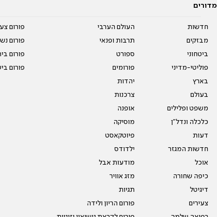
מדורים
חדשות
העולם הערבי
פורום צע
מבזקים
תרבות ופנאי
פורום נשו
ביטחוני
ספורט
פורום בי
פוליטי-מדיני
פורומים
פורום בי
בארץ
יהדות
בעולם
צרכנות
משפט ופלילים
אופנה
כלכלה ונדל"ן
מוסיקה
דעות
פיוטקאסט
חדשות המגזר
ילדודס
אוכל
מודעות אבל
כיפה שחורה
מזג אוויר
דיגיטל
תגיות
צעירים
פורום הריון ולידה