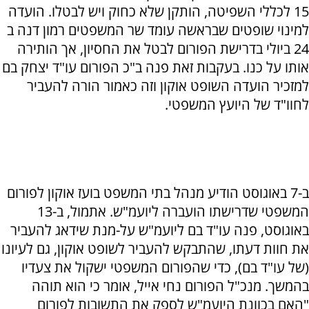
15 לכללי השפיטה, הותקן שלא כחוק ויש לבטלו. הועדה
למינוי שופטים שבראשה עומד שר המשפטים רמון דנה ב
24 ביולי בדרישת הפורום לבטל את החסיון, אך הותירה
אותו על כנו. בעקבות זאת פנה ב"כ הפורום עו"ד יצחק בם
למזכיר הועדה השופט אוקון וזה כאמור הורה להעביר
לחוו"ד של היועץ המשפטי.
ב-7 באוגוסט הודיע מנהל בתי המשפט בועז אוקון לפורום
המשפטי שדרישתו הועברה ליועמ"ש. אתמול, ב-13
באוגוסט, פנה עו"ד בם ליועמ"ש על-מנת שידאג להעביר
את חוות דעתו, שהתבקש להעביר לשופט אוקון, גם לעיונו
(של עו"ד בם), כדי שהפורום המשפטי ישקול את צעדיו
בהמשך. מנכ"ל הפורום נחי אייל, אומר כי הוא תוהה
"האם בכוונת היועמ"ש לספק את התשובות לפורום