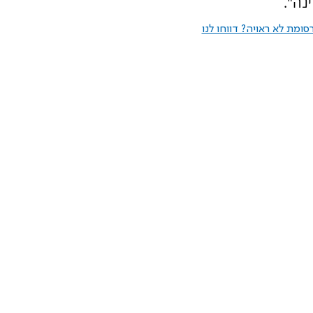
נה".
ומת לא ראויה? דווחו לנו