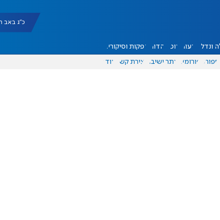
כ"ג באב תשפ"ו |
 ונדל"ן
דעות
אוכל
יהדות
הפקות וסיקורים
ספורט
פורומים
אתר ישיבה
יצירת קשר
עוד