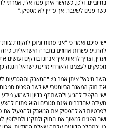
בחיוביים. ולכן, כשהשר איתן פנה אלי, אמרתי לו
כשר פנים לשעבר, אך עדיין לא מספיק."
ישי סיכם ואמר כי "אני פתוח ומוכן להקמת צוות 
להרגיע עשרות אחוזים בחברה הישראלית. כי זה נ
ועדין, וצריך לראות איך אנחנו בודקים ועושים את
מספקים לעצמנו ולאזרחי מדינת ישראל הגנה כ
השר מיכאל איתן אמר כי: "המאבק וההכרעות לא
את חוק המאגר הביומטרי יש לשר הפנים סמכות
ישי הקפיד להגיע ולהשתתף בדיון ולשמוע מידע
מעידה שהדברים אינם סגורים והוא פתוח להצעו
לפרטיות לא להפסיק את המאבק ולהפעיל את כ
ושר הפנים למשוך את החוק ולתקנו ולחילופין ל
כי "במהלך הדיונים עלתה שאלת הסודיות. אבוי 