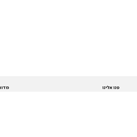
פנו אלינו
מדור
אודות
Pусский
חד
יצירת קשר
عربية
מב
פרסמו אצלנו
בי
תנאי שימוש
פו
מדיניות פרטיות
בא