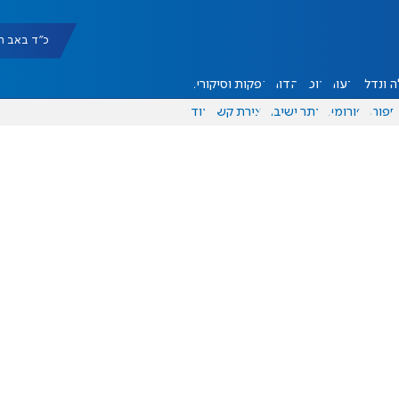
כ"ד באב תשפ"ו |
 ונדל"ן
דעות
אוכל
יהדות
הפקות וסיקורים
ספורט
פורומים
אתר ישיבה
יצירת קשר
עוד