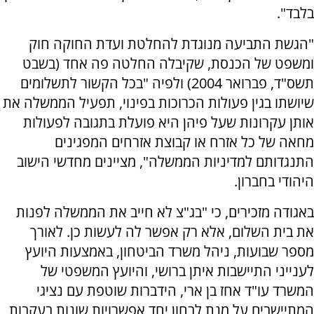
בלבד".
"הגשת התביעה מנוגדת להחלטת ועדת החוקה חוק
ומשפט של הכנסת, שקיבלה החלטה פה אחד (בשבט
תשס"ד, פברואר 2004) ולפיה "בכל הקשור לתשלומים
שיושתו בגין פעולות הכרוכות בפינוי, תפעיל הממשלה את
אותן עקרונות שעל פיהן היא פועלת בתגובה לפעולות
מחאה של כל אזרח או קבוצת אזרחים המפגינים
התנגדותם למדיניות הממשלה", מציינים מחדשי הישוב
היהודי בחברון.
באגודה מזכירים, כי "בג"צ לא חייב את הממשלה לפנות
את בית השלום, אלא רק אפשר לה לעשות כן. לאורך
מספר שבועות, ניהל משרד הביטחון, באמצעות היועץ
לענייני התיישבות איתן ברושי, והיועץ המשפטי של
המשרד עו"ד אחז בן ארי, הידברות שוטפת עם נציגי
המתיישבים על מנת לבחון יחד אפשרויות שונות בעקבות