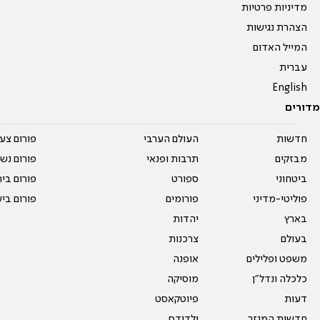
מדיניות פרטיות
הצהרת נגישות
המייל האדום
עברית
English
מדורים
חדשות
העולם הערבי
פורום צע
מבזקים
תרבות ופנאי
פורום נשו
ביטחוני
ספורט
פורום בי
פוליטי-מדיני
פורומים
פורום בי
בארץ
יהדות
בעולם
צרכנות
משפט ופלילים
אופנה
כלכלה ונדל"ן
מוסיקה
דעות
פיוטקאסט
חדשות המגזר
ילדודס