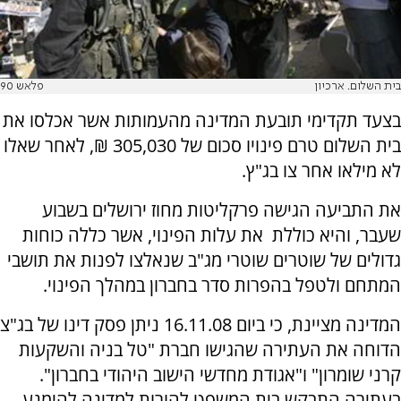
בית השלום. ארכיון
פלאש 90
בצעד תקדימי תובעת המדינה מהעמותות אשר אכלסו את
בית השלום טרם פינויו סכום של 305,030 ₪, לאחר שאלו
לא מילאו אחר צו בג"ץ.
את התביעה הגישה פרקליטות מחוז ירושלים בשבוע
שעבר, והיא כוללת את עלות הפינוי, אשר כללה כוחות
גדולים של שוטרים שוטרי מג"ב שנאלצו לפנות את תושבי
המתחם ולטפל בהפרות סדר בחברון במהלך הפינוי.
המדינה מציינת, כי ביום 16.11.08 ניתן פסק דינו של בג"צ
הדוחה את העתירה שהגישו חברת "טל בניה והשקעות
קרני שומרון" ו"אגודת מחדשי הישוב היהודי בחברון".
בעתירה התבקש בית המשפט להורות למדינה להימנע