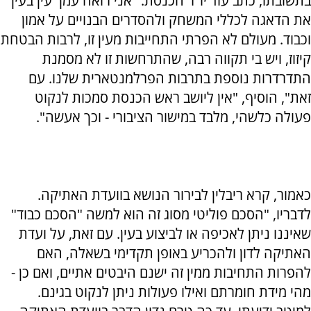
בתשובתו, כתב עוד יו"ר הכנסת: "אני רואה עמך עין בעין
את הדאגה לכללי המשחק ולהסדרים הבנויים על אמון
וכבוד. מעולם לא הפרתי התחייבות מעין זו, לרבות הבטחת
קיזוז, ויש בי תקווה רבה, שהתרחשות זו לא מסמנת
התדרדרות נוספת בתרבות הפרלמנטארית שלנו. עם
זאת", הוסיף, "אין ליושב ראש הכנסת סמכות לנקוט
פעולה כלשהי, מלבד במישור הציבורי - וכך אעשה".
כאמור, קרא ריבלין לבירור הנושא בוועדת האתיקה.
לדבריו, "הסכם פוליטי מסוג זה הוא למשה "הסכם כבוד"
שאיננו ניתן לאכיפה או לביצוע בעין. עם זאת, על ועדת
האתיקה לדון ולהכריע באופן תקדימי בשאלה, האם
להפרות התחיבות ממין זה ישנם היבטים אתיים, ואם כן -
מהי מידת חומרתם ואילו פעולות ניתן לנקוט בגינם.