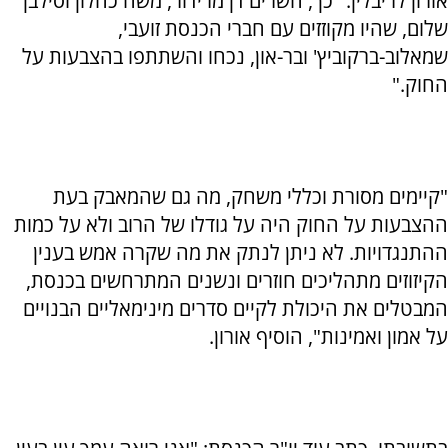
אורון לריבלין. "כך, השרים דן מרידור, משה כחלון וסילבן
שלום, שהיו מקוזזים עם חברי הכנסת זועבי,
שמאלוב-ברקוביץ' ובר-און, נכחו והשתתפו בהצבעות על
החוק."
"קיימים מסורת וכללי משחק, מה גם שהמאבק בעת
ההצבעות על החוק היה על גודלו של הרוב ולא על כמות
ההתנגדויות. לא ניתן לנתק את מה שקרה אמש בענין
הקיזוזים מתהליכים חוזרים ונשנים המתרחשים בכנסת,
המבטלים את היכולת לקיים סדרים מינימאליים הבנויים
על אמון ואמינות", הוסיף אורון.