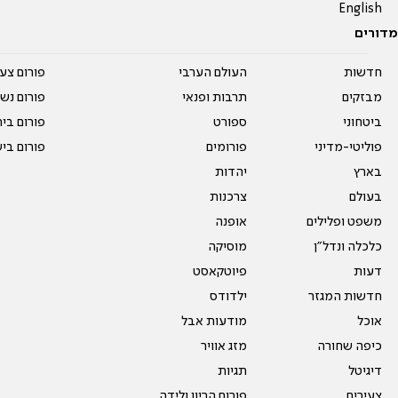
English
מדורים
חדשות
העולם הערבי
פורום צע
מבזקים
תרבות ופנאי
פורום נשו
ביטחוני
ספורט
פורום בי
פוליטי-מדיני
פורומים
פורום בי
בארץ
יהדות
בעולם
צרכנות
משפט ופלילים
אופנה
כלכלה ונדל"ן
מוסיקה
דעות
פיוטקאסט
חדשות המגזר
ילדודס
אוכל
מודעות אבל
כיפה שחורה
מזג אוויר
דיגיטל
תגיות
צעירים
פורום הריון ולידה