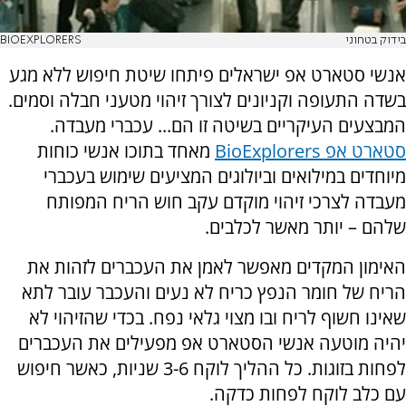
בידוק בטחוני
BIOEXPLORERS
אנשי סטארט אפ ישראלים פיתחו שיטת חיפוש ללא מגע
בשדה התעופה וקניונים לצורך זיהוי מטעני חבלה וסמים.
המבצעים העיקריים בשיטה זו הם... עכברי מעבדה.
סטארט אפ BioExplorers
מאחד בתוכו אנשי כוחות
מיוחדים במילואים וביולוגים המציעים שימוש בעכברי
מעבדה לצרכי זיהוי מוקדם עקב חוש הריח המפותח
שלהם – יותר מאשר לכלבים.
האימון המקדים מאפשר לאמן את העכברים לזהות את
הריח של חומר הנפץ כריח לא נעים והעכבר עובר לתא
שאינו חשוף לריח ובו מצוי גלאי נפח. בכדי שהזיהוי לא
יהיה מוטעה אנשי הסטארט אפ מפעילים את העכברים
לפחות בזוגות. כל ההליך לוקח 3-6 שניות, כאשר חיפוש
עם כלב לוקח לפחות כדקה.