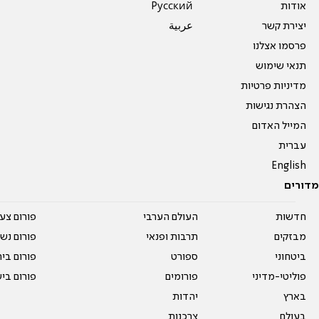
אודות
Pусский
יצירת קשר
عربية
פרסמו אצלנו
תנאי שימוש
מדיניות פרטיות
הצהרת נגישות
המייל האדום
עברית
English
מדורים
חדשות
העולם הערבי
פורום צע
מבזקים
תרבות ופנאי
פורום נשו
ביטחוני
ספורט
פורום בי
פוליטי-מדיני
פורומים
פורום בי
בארץ
יהדות
בעולם
צרכנות