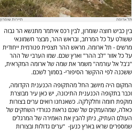
תל ארומה
תיירות שומרון
בין כביש חוצה שומרון, לבין רכס איתמר מתנשא הר גבוה
ששולט על כל המרחב, ובראש ההר, מבצר חשמונאי
מרשים - תל ארומה. מראש ההר תצפית פנורמית ייחודית
על כל אזור "לב ההר" וארץ שכם. שמו הערבי של ההר
"ג'בל אל עורמה" משמר את שמה של ארומה המקראית,
ששכנה לפי ההקשר הסיפורי- בסמוך לשכם.
המקום היה מיושב החל מהתקופה הכנענית הקדומה,
וכבר בתקופה הכנענית התיכונה, יש כאן עיר מבוצרת
מוקפת חומה וחלקלקה. כשאנחנו רואים ערים בצורות
כאלה, שמהעמקים של שכם נראות כגורדי השחקים של
העולם העתיק, ניתן להבין את האמירה של המרגלים
שמספרים שראו בארץ כנען- "ערים גדולות ובצורות