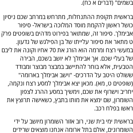
בשמים" (דברים א כח).
בראשית תקופת ההתנחלות, מתרחש במרחב שכם ניסיון
כושל ראשון להקמת מוסד המלוכה בישראל- סיפור
אבימלך. סיפור זה, שמתואר בפירוט מדהים בשופטים פרק
ט מתאר את סיפור עלייתו של בן הפילגש של גדעון.
במעשי רצח ומרמה הוא הורג את 70 אחיו וקונה את ליבם
של בעלי שכם. אך אבימלך לא יושב בשכם, הבירה
הטבעית, אלא בוחר להתיישב במבצר מבוצר ומבודד
ששולט היטב על הדרכים- "וישב אבימלך בארומה"
(שופטים ט, מא). מכאן יצא אבימלך למסע רצח ונקמה,
יחריב וישרוף את שכם, וימשיך במסע ההרג לצפון
השומרון, שם ימצא את מותו בתבץ, כשאישה תרוצץ את
ראשו בפלח רכב.
בראשית ימי בית שני, רוב אזור השומרון מיושב על ידי
השומרונים, אולם בתל ארומה אנחנו מוצאים שרידים