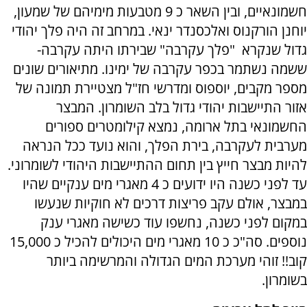
חשמונאיים, ובין השאר כ 9 מטבעות מימיהם של שמעון,
יוחנן הורקנוס ואלכסנדר ינאי. במרחב זה היה פלך יהודי
גדול שנקרא "פלך עקרבה" שבירתו היתה עקרבה-
ששמה נשתמר בכפר עקרבה של ימינו. מתיאורים שונים
מספר מקבים, יוספוס ומדרשי חז"ל מצטיירת תמונה של
אזור התיישבות יהודי גדול בלב השומרון. המבצר
החשמונאי בתל ארומה, נמצא קילומטרים ספורים
מערבית לעקרבה, בירת הפלך, והוא נועד ככל הנראה
להיות מבצר חייץ בין תחום ההתיישבות היהודי לשומרוני.
עד לפני כשנה היו ידועים כ 4 מאגרי מים ענקיים שהיו
במבצר, אולם עקב פריצות דרכים לא חוקיות שנעשו
במקום לפני כשנה, נחשפו עוד כשישה מאגרי ענק
נוספים. סה"כ כ 10 מאגרי מים היכולים להכיל כ 15,000
קוב!! זוהי מערכת המים הגדולה והמרשימה ביותר
בשומרון.