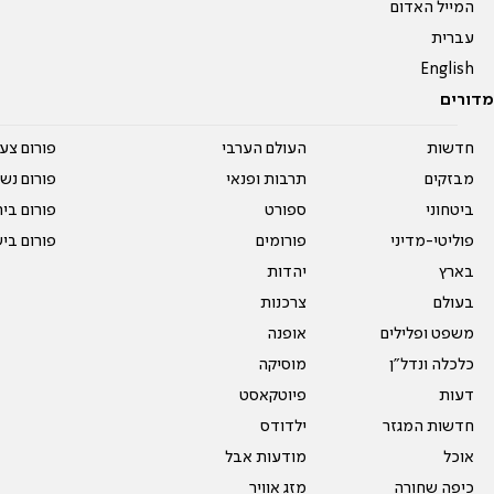
המייל האדום
עברית
English
מדורים
חדשות
העולם הערבי
פורום צע
מבזקים
תרבות ופנאי
פורום נשו
ביטחוני
ספורט
פורום בי
פוליטי-מדיני
פורומים
פורום בי
בארץ
יהדות
בעולם
צרכנות
משפט ופלילים
אופנה
כלכלה ונדל"ן
מוסיקה
דעות
פיוטקאסט
חדשות המגזר
ילדודס
אוכל
מודעות אבל
כיפה שחורה
מזג אוויר