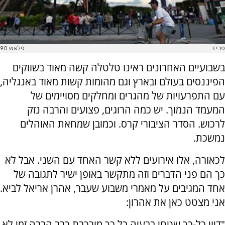
פריז
פלאש 90
בשבועיים האחרונים ראינו טלטלה קשה מאוד בשווקים
הפיננסים בעולם ובארץ וגם מהומות קשות מאוד באנגליה,
עם התפרעויות של מהגרים ומחלקים מסויימים של
המעמד הנמוך. יש כמה הרוגים, פצועים והרבה נזק
לרכוש. הסדר הציבורי קרס. וכמובן שמחאת האוהלים
נמשכת.
לכאורה, אלו אירועים ללא קשר האחד עם השני. אבל לא
כך הם פני הדברים וזה מתקשר באופן ישיר לתגובה של
אחד המגיבים על מאמרי משבוע שעבר, אהרן אריאל לביא.
אני מצטט כאן את אהרון:
"דיון כל-כך שטחי בבעיה כל כך מורכבת כבר הרבה זמן לא