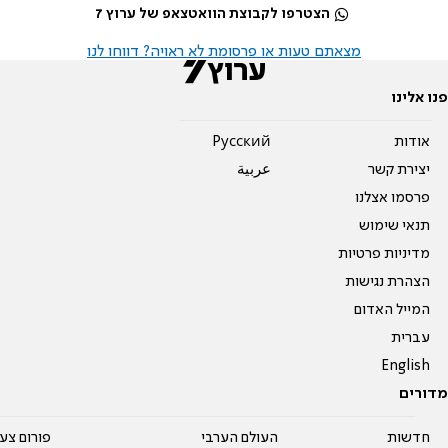
הצטרפו לקבוצת הוואטצאפ של ערוץ 7
מצאתם טעות או פרסומת לא ראויה? דווחו לנו
פנו אלינו
אודות
Pусский
יצירת קשר
عربية
פרסמו אצלנו
תנאי שימוש
מדיניות פרטיות
הצהרת נגישות
המייל האדום
עברית
English
מדורים
חדשות
העולם הערבי
פורום צע