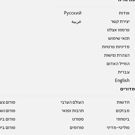
פנו אלינו
אודות
Pусский
יצירת קשר
عربية
פרסמו אצלנו
תנאי שימוש
מדיניות פרטיות
הצהרת נגישות
המייל האדום
עברית
English
מדורים
חדשות
העולם הערבי
פורום צע
מבזקים
תרבות ופנאי
פורום נשו
ביטחוני
ספורט
פורום בי
פוליטי-מדיני
פורומים
פורום בי