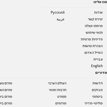
פנו אלינו
אודות
Pусский
יצירת קשר
عربية
פרסמו אצלנו
תנאי שימוש
מדיניות פרטיות
הצהרת נגישות
המייל האדום
עברית
English
מדורים
חדשות
העולם הערבי
פורום צע
מבזקים
תרבות ופנאי
פורום נשו
ביטחוני
ספורט
פורום בי
פוליטי-מדיני
פורומים
פורום בי