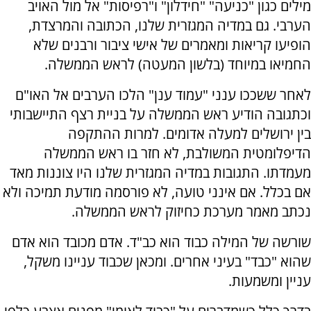
מילים כגון "כניעה" "חידלון" ו"רפיסות" אל מול האויב
הערבי. גם במדיה המגזרית שלנו, הכתובה והמרצדת,
הופיעו קריאות ומאמרים של אישי ציבור ורבנים שלא
החמיאו במיוחד (בלשון המעטה) לראש הממשלה.
לאחר ששככו ענני "עמוד ענן" הלכו הערבים אל האו"ם
וכתגובה הודיע ראש הממשלה על בניית רצף התיישבותי
בין ירושלים למעלה אדומים. למרות ההתקפה
הדיפלומטית המשולבת, לא חזר בו ראש הממשלה
מעמדתו. התגובות במדיה המגזרית שלנו היו צוננות מאד
אם בכלל. אם אינני טועה, לא פורסמה מודעת תמיכה ולא
נכתב מאמר מערכת כחיזוק לראש הממשלה.
שורשה של המילה כבוד הוא כב"ד. אדם מכובד הוא אדם
שהוא "כבד" בעיני אחרים. ומכאן שכבוד עניינו משקל,
עניין ומשמעות.