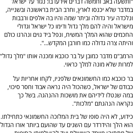
"ותשעה באב וחמשה דברים אירעו בו: נגזר על ישראל
במדבר שלא יכנסו לארץ, וחרב הבית בראשונה ובשנייה,
ונלכדה עיר גדולה וביתר שמה והיו בה אלפים ורבבות
מישראל והיה להם מלך גדול ודימו כל ישראל וגדולי
החכמים שהוא המלך המשיח, ונפל ביד גוים ונהרגו כולם
והיתה צרה גדולה כמו חורבן המקדש...".
הרמב"ם מדבר כמובן על בר כוכבא ומכנה אותו "מלך גדול"
למרות שלא מונה למלך כראוי.
בר כוכבא כמו החשמונאים שלפניו, לקחו אחריות על
כבודם של ישראל, כשהכול היה נראה אבוד וחסר סיכוי,
במה שנטלו לידיהם את מושכות ההנהגה. בשל כך
נקראה הנהגתם "מלכות".
כידוע, לא היה סופו של בית המלוכה החשמונאי כתחילתו.
הוא הלך והידרדר עם השנים עד שהועם ביותר אורו הגדול