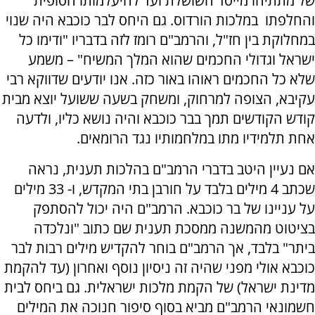
של מתתיהו מייסד השושלת ועד להיעלמותו הסופית
והחלפתו במלכות הורדוס. גם היחס לבר כוכבא היה שנוי
במחלוקת בין חז"ל, והרמב"ם רומז לזה בדבריו "ודימו כל
ישראל וגדולי החכמים שהוא המלך המשיח" – משמע
שלא כל החכמים ראוהו באור כזה. אנו יודעים שדווקא רבי
עקיבא, הצופה למרחוק, ומשחק בשעה ששועל יוצא מבית
קודש הקודשים תמך בבר כוכבא והיה נושא כליו, ולדעה
אחת תלמידיו מתו במלחמותיו נגד הרומאים.
אם נעיין היטב בדברי הרמב"ם בהלכות תענית, נראה
שכתב 4 מילים בלבד על חורבן בתי המקדש, ו- 33 מילים
על עניינו של בר כוכבא. הרמב"ם היה יכול להסתפק
בציטוט מהמשנה ממסכת תענית שם כתוב "ונלכדה
ביתר" בלבד, אך הרמב"ם בוחר להקדיש מילים רבות לבר
כוכבא אולי מפני שהיה זה ניסיון נוסף ואחרון (עד להקמת
מדינת ישראל) של הקמת מלכות ישראלית. גם ביחס לבית
חשמונאי הרמב"ם מביא בסוף סיפור חנוכה את המילים