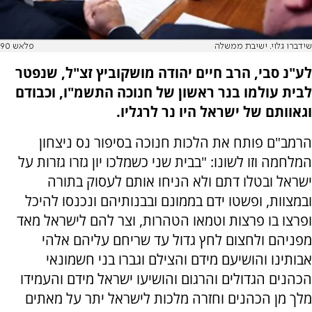
שידברו גלוי. ישיבת ממשלה
פלאש 90
לע"נ סבי, הרב חיים יהודה מושקוביץ זצ"ל, שנפטר
לבית עולמו בנר ראשון של חנוכה התשמ"ו, וכבודם
וגאוותם של ישראל היו נר לרגליו.
הרמב"ם פותח את הלכות חנוכה בסיפור נס ניצחון
המלחמה וזו לשונו: "בבית שני כשמלכו יון גזרו גזרות על
ישראל ובטלו דתם ולא הניחו אותם לעסוק בתורה
ובמצוות, ופשטו ידם בממונם ובבנותיהם ונכנסו להיכל
ופרצו בו פרצות וטמאו הטהרות, וצר להם לישראל מאד
מפניהם ולחצום לחץ גדול עד שריחם עליהם אלהי
אבותינו והושיעם מידם והצילם וגברו בני חשמונאי
הכהנים הגדולים והרגום והושיעו ישראל מידם והעמידו
מלך מן הכהנים וחזרה מלכות לישראל יתר על מאתים