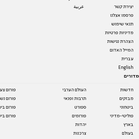
יצירת קשר
عربية
פרסמו אצלנו
תנאי שימוש
מדיניות פרטיות
הצהרת נגישות
המייל האדום
עברית
English
מדורים
חדשות
העולם הערבי
פורום צע
מבזקים
תרבות ופנאי
פורום נשו
ביטחוני
ספורט
פורום בי
פוליטי-מדיני
פורומים
פורום בי
בארץ
יהדות
בעולם
צרכנות