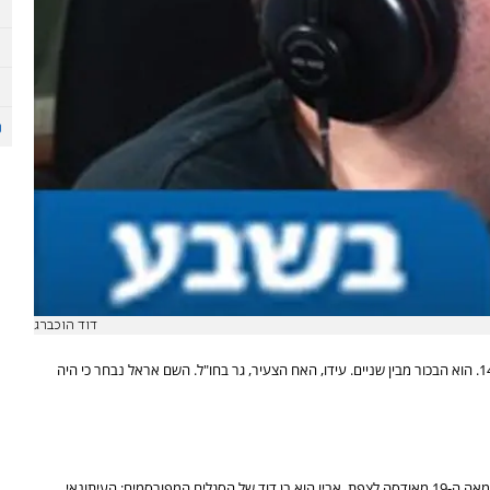
דוד הוכברג
אלול תש"ל, ירושלים. ההורים, שניהם עורכי דין, נפרדו כשהיה בן 14. הוא הבכור מבין שניים. עידו, האח הצעיר, גר בחו"ל. השם אראל נבחר כי היה
סג"ל הוא דור שמיני בארץ. אבי המשפחה הגיע בתחילת המאה ה-19 מאודסה לצפת. אביו הוא בן דוד של הסגלים המפורסמים: העיתונאי