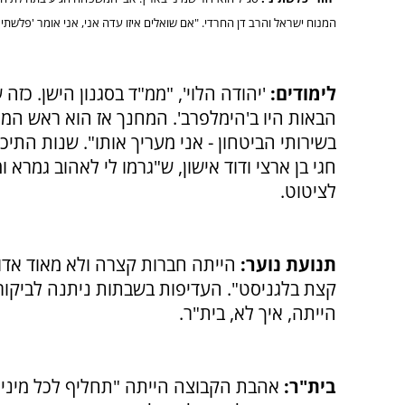
המנוח ישראל והרב דן החרדי. "אם שואלים איזו עדה אני, אני אומר 'פלשתיני
לימודים:
'יהודה הלוי', "ממ"ד בסגנון הישן. כזה
הבאות היו ב'הימלפרב'. המחנך אז הוא ראש המח
בשירותי הביטחון - אני מעריך אותו". שנות התיכ
חגי בן ארצי ודוד אישון, ש"גרמו לי לאהוב גמרא
לציטוט.
תנועת נוער:
הייתה חברות קצרה ולא מאוד אדו
קצת בלגניסט". העדיפות בשבתות ניתנה לביקור
הייתה, איך לא, בית"ר.
בית"ר:
אהבת הקבוצה הייתה "תחליף לכל מיני ד