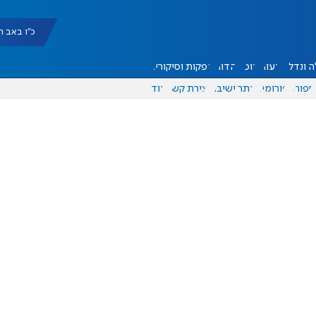
כ"ו באב תשפ"ו |
 ונדל"ן
דעות
אוכל
יהדות
הפקות וסיקורים
ספורט
פורומים
אתר ישיבה
יצירת קשר
עוד