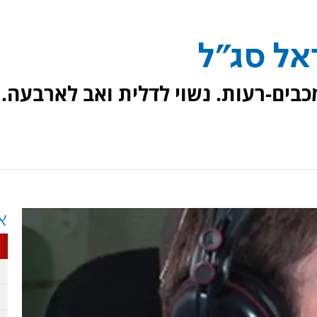
אל סג"ל
 מודיעין-מכבים-רעות. נשוי לדלית ואב לארבעה.
א