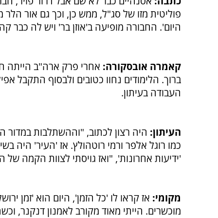
כתבה:
אסנהיים כבר לא שם אבל דרור פויר, חבר 
היום'. החבורה מופיעה ב'אוזן בר' ויש לה כבר ק
קאמרה אובסקורה:
אחרי פרק ארה"ב הייתה חזר
ברוך. הלימודים נחוו כטובים ולבסוף התקבל אפי
העבודה בעיתון.
העיתון:
היה רצון לכתוב, "וההשתלבות במדור הספ
כמו רוגל אלפר ורמי רוטהולץ. אז 'העיר' היה בשי
'ידיעות אחרונות', "ואז גויסתי לצוות הקמה של ה
מקומי:
אז קראו לו 'כל הזמן', היום הוא 'זמן ירו
מוכשרים. הייתי מאוד מקורב לאמנון דנקנר, וכש