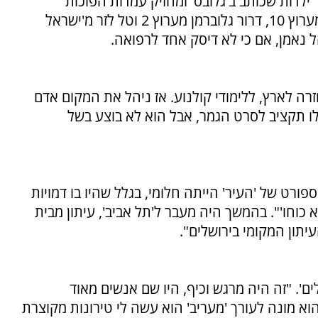
ילדות שכותב ב'גלובס' ומחזיק עמדות הפוכות
פוליטית מזו של סג"ל, ממש כן, וכך גם אור הלר מערוץ 10, דרור גלוברמן מערוץ 2 וטל לזר מ'ישראל
הל נאמן, אם כי לא דיסק אחד לרפואה.
ה לארץ, ללימודי קולנוע. אז ניהל את המקום אדם
לו תקציב לסרט הגמר, אבל הוא לא בוצע בשל
ורט של 'העיר' הייתה חלומי, בגלל שהיו בו דמויות
א כוחו'". בהמשך היה מעבר ל'תל אביב', עיתון מבית
עיתון המקומי בירושלים".
שלים'. "זה היה מרגש וכיף, היו שם אנשים מאוד
הוא מונה לעורך 'מעריב' הוא עשה לי טירונות מקוצרת