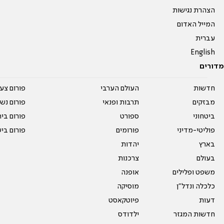
הצהרת נגישות
המייל האדום
עברית
English
מדורים
חדשות
העולם הערבי
פורום צע
מבזקים
תרבות ופנאי
פורום נשו
ביטחוני
ספורט
פורום בי
פוליטי-מדיני
פורומים
פורום בי
בארץ
יהדות
בעולם
צרכנות
משפט ופלילים
אופנה
כלכלה ונדל"ן
מוסיקה
דעות
פיוטקאסט
חדשות המגזר
ילדודס