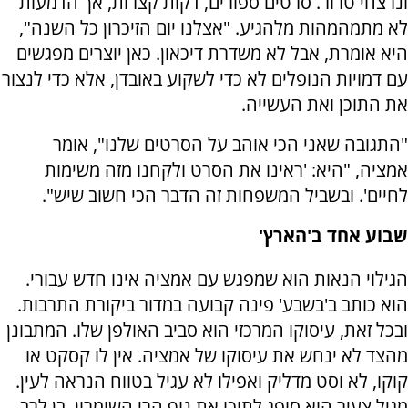
ונרצחי טרור. סרטים ספורים, דקות קצרות, אך הדמעות
לא מתמהמהות מלהגיע. "אצלנו יום הזיכרון כל השנה",
היא אומרת, אבל לא משדרת דיכאון. כאן יוצרים מפגשים
עם דמויות הנופלים לא כדי לשקוע באובדן, אלא כדי לנצור
את התוכן ואת העשייה.
"התגובה שאני הכי אוהב על הסרטים שלנו", אומר
אמציה, "היא: 'ראינו את הסרט ולקחנו מזה משימות
לחיים'. ובשביל המשפחות זה הדבר הכי חשוב שיש".
שבוע אחד ב'הארץ'
הגילוי הנאות הוא שמפגש עם אמציה אינו חדש עבורי.
הוא כותב ב'בשבע' פינה קבועה במדור ביקורת התרבות.
ובכל זאת, עיסוקו המרכזי הוא סביב האולפן שלו. המתבונן
מהצד לא ינחש את עיסוקו של אמציה. אין לו קסקט או
קוקו, לא וסט מדליק ואפילו לא עגיל בטווח הנראה לעין.
מגיל צעיר הוא סופג לתוכו את נוף הרי השומרון, בן לרב