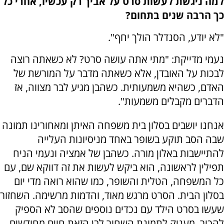
למה ניגשת לעשות סרט על אביך רק עכשיו, אחרי כל
כך הרבה שנים בתחום?
"לא יודע, הסנדלר הולך יחף".
נעמי מדייקת: "מתי אתה עושה סרט? לא כשאתה רוצה
לבכות על האובדן, אלא כשאתה מדבר על המורשת של
האדם, כשהיא משמעותית. כשהבן מגיע לבר מצווה, אז
הדברים מקבלים משמעות".
אנחנו יושבים בסלון בית משפחה האיתן ומאחורינו תמונה
שבה הסב תוקע בשופר באחד מניסיונות העלייה
להתיישבות באלון מורה. כשהבן של אמציה ונעמי הניח
תפילין לראשונה, הוא ביקש לעשות את זה דווקא שם, עם
כל המשפחה, הטלית והשופר, כמו שהוא רואה מדי יום
בסלון הבית. הסרט מרגש מאוד, והדמות מרשימה. השחזור
שעשו בסרט הילד עם נכדים נוספים שהסב לא הספיק
להכיר, מעניק לתמונת השחור לבן הזאת חיים מחודשים.