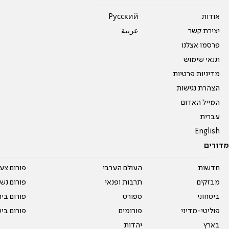
אודות
Pусский
יצירת קשר
عربية
פרסמו אצלנו
תנאי שימוש
מדיניות פרטיות
הצהרת נגישות
המייל האדום
עברית
English
מדורים
חדשות
העולם הערבי
פורום צע
מבזקים
תרבות ופנאי
פורום נשו
ביטחוני
ספורט
פורום בי
פוליטי-מדיני
פורומים
פורום בי
בארץ
יהדות