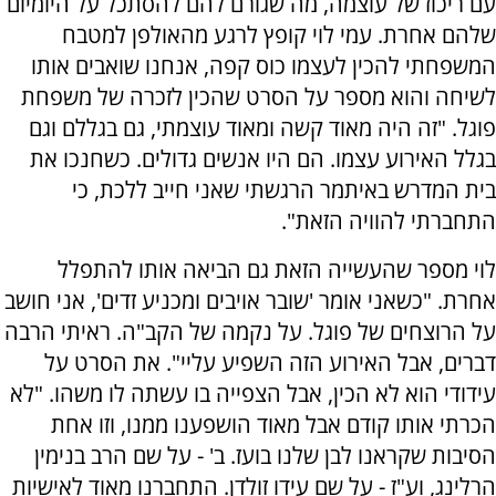
עם ריכוז של עוצמה, מה שגורם להם להסתכל על היומיום
שלהם אחרת. עמי לוי קופץ לרגע מהאולפן למטבח
המשפחתי להכין לעצמו כוס קפה, אנחנו שואבים אותו
לשיחה והוא מספר על הסרט שהכין לזכרה של משפחת
פוגל. "זה היה מאוד קשה ומאוד עוצמתי, גם בגללם וגם
בגלל האירוע עצמו. הם היו אנשים גדולים. כשחנכו את
בית המדרש באיתמר הרגשתי שאני חייב ללכת, כי
התחברתי להוויה הזאת".
לוי מספר שהעשייה הזאת גם הביאה אותו להתפלל
אחרת. "כשאני אומר 'שובר אויבים ומכניע זדים', אני חושב
על הרוצחים של פוגל. על נקמה של הקב"ה. ראיתי הרבה
דברים, אבל האירוע הזה השפיע עליי". את הסרט על
עידודי הוא לא הכין, אבל הצפייה בו עשתה לו משהו. "לא
הכרתי אותו קודם אבל מאוד הושפענו ממנו, וזו אחת
הסיבות שקראנו לבן שלנו בועז. ב' - על שם הרב בנימין
הרלינג, וע"ז - על שם עידו זולדן. התחברנו מאוד לאישיות