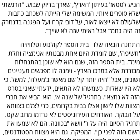
הגיע לסטאז' בעיתון 'הארץ', שארך בדיוק שבוע. "הרגשתי
שלא סופרים אותי. המשימה שלי הייתה לשכתב כתבות
שלעולם לא ייצאו לאור, על דובי קרח ועל הפגנה בדנמרק.
זה היה נחמד אבל ראיתי שזה לא שייך".
התחנה הבאה שלו - בית הספר לקולנוע וטלוויזיה
'חשיפה', שם לומדת היום אחת מבנותיו אנימציה ותלת
מימד. בית הספר הזה, שגם הוא לא שוכן בהתנחלות
מבודדת אלא במרכז הארץ - זימנה לו מפגשים מעניינים
ושונים, אבל "היה יותר קל שם מאשר ב'מעלה', למשל. כי
לא היו שאלות. כשמשהו לא התאים, ידעתי שאני בסרט
הזה לא נמצא". בתרגיל של שנה א', הוא הביא את חברי
הצוות שלו לישון אצלו בבית בקדומים, כדי לצלם בצוותא
על הבוקר. האורחים העירוניסטים לא נרדמו מרוב שקט.
תרגיל הסיום היה על ר' זושא "בכוונה. הם לא שמעו את
השם הזה לפני כן". המפיקה, גם היא מצוות הסטודנטים,