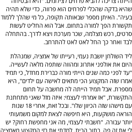
הייתה צריכה להביא פרחים לצילומים. "היא הבטיחה
שהיא בדקה שהכלי לפרחים הוא פרווה, כדי שלא תהיה
בעיה". האיתן מספר שבאותה תקופה, כל מי שהלך ללמוד
תקשורת הפך למורה בתחום. אבל הוא החליט לעשות
סרטים, רכש מצלמה, שכר מערכת ויצא לדרך. בהתחלה
לבד ואחר כך החל לאט לאט להתרחב.
ליד השולחן יושבת נעמי, רעייתו של אמציה, שמנהלת
היום את אולפני אתרוג ומהווה שותפה מלאה לעשייה.
"עד לפני כמה שנים הייתי מורה כברירת מחדל, כי תמיד
אמרו שזה המקצוע הכי מתאים לאישה עם ילדים", היא
מספרת. אבל תמיד הייתה לה מחשבה על תחום
התקשורת, "אז אמרתי לעצמי: איזה מזל שאני מתחתנת
עם מישהו שזה הכיוון שלו". ובכל זאת, אחרי 18 שנות
הוראה מושקעות, היא חיפשה לצאת למקום משמעותי
יותר עבורה. "חשבתי לעצמי, מה אני מחפשת רחוק? יש
לי את זה פה, בתוך הבית. למדתי את רזי המקצוע מאמציה