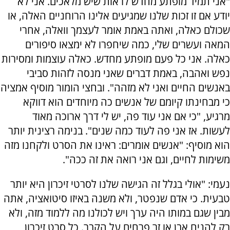
"אני תמיד מופתע מחדש לראות שיש מלאכים. אני לא
יודע אם זו זכות שלנו שמגיעים אלינו הרוחניים האלה, או
שכולם כאלה, ואתה באמת אומר לעצמך וואלה, אחרי
המאה ועשרים שלי, כמה שיחפרו לא ימצאו סיפורים
כאלה. אני כל פעם מופתע מחדש. כאלה עוצמות ומסירות
נפש ואהבה, באמת דברים שאני מנסה לזהות סביבי
באנשים החיים ואני לא מזהה". ובחצי הומור מוסיף אמציה
כי מבחינתו קיומם של אנשים כה מיוחדים הוא דווקא
מרגיע, "כי אם אני עוד פה, יש לי דרך ארוכה מאוד
לעשות. אז אני פה לעוד כמה שנים". בנימה רצינית יותר
הוא מוסיף: "אנשים אומרים: ראינו את הסרט ולקחנו מזה
משימות לחיים, וגם אני רואה את זה ככה".
נעמי: "אולי בגלל זה הגישה שלנו לסרטי זיכרון היא יותר
טבעית. כי אדם שנפטר, ולא משנה באיזו סיטואציה, אתה
מבין שגם במותו היה ערך ויש לכולנו מה ללמוד מזה, ולא
רק להניח אבן או זר פרחים על הקבר. כל סרט זיכרון