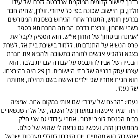
בדרך ליישוב קדומים ממוקמת אנדרטה לזכרו של עידו
זולדן, בן היישוב, שכונה בפי כל עידודי. זולדן, שהיה חבר
בגרעין חומש, התגורר אחרי הגירוש בשכונת המגורשים
בשבי שומרון, ונרצח בדרכו הביתה מחברותא בספר
'אמונה וביטחון' של החזון אי"ש. הוא הספיק לקבל את
פרס הנשיא על התנדבותו, ללמוד בישיבת בית אל, לשרת
בצבא ולהניע אנשים לחזרה בתשובה ולהביא את חברת
הבנייה של אביו להתבסס על עבודה עברית בלבד. הוא
עצמו עסק בבנייה של בתי היישובים. בן 29 היה בהירצחו.
הוא הניח אחריו שני ילדים ואישה בשם תהילה, אחותה
של נעמי.
נעמי: "הרצח של עידודי שם אותי במקום אחר. אמציה
היה תמיד איכשהו במועדון של השכול, של אלה שנשארים
בבית הכנסת לומר 'יזכור'. אחרי עידודי גם אני חלק
מהמועדון הזה. ועכשיו גם נראה לי שהוא של כולם.
שהשכול הוא מהחיים. יום הזיכרון לחללי מערכות ישראל