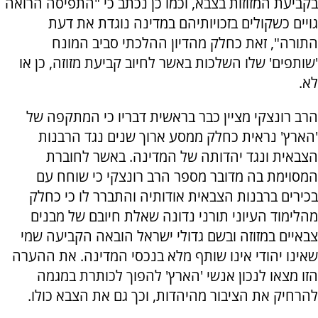
בקביעת המזוזות בצבא, וכמו כן נכתב כי "התפיסה הרואה
גויים כשקולים בזכויותיהם במדינה נוגדת את דעת
התורה", זאת כחלק מהדיון ההלכתי סביב המונח
'שותפים' שלו השלכות באשר לחיוב קביעת מזוזה, כן או
לא.
הרב רונצקי מציין כבר בראשית דבריו כי המתקפה של
'הארץ' נראית כחלק ממסע ארוך שנים נגד הרבנות
הצבאית ונגד יהדותה של המדינה. באשר לחוברת
המסוימת בה מדובר מספר הרב רונצקי כי שוחח עם
בכירים ברבנות הצבאית אודותיה והתברר לו כי כחלק
מהלימוד העיוני תורני נדונה שאלת חיובם של מבנים
צבאיים במזוזה ובשם גדולי ישראל הובאה הקביעה שמי
שאינו יהודי אינו שותף מלא בנכסי המדינה. את ההערה
הזו מצאו לנכון אנשי 'הארץ' להפוך לכותרת במגמה
להרחיק את הציבור מהיהדות, וכך גם את הצבא כולו.