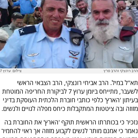
הרב רונצקי והרב פרץ
צילום: ערוץ 7
תא"ל במיל. הרב אביחי רונצקי, הרב הצבאי הראשי
לשעבר, מתייחס ביומן ערוץ 7 לביקורת החריפה המוטחת
בעיתון 'הארץ' כלפי כותבי חוברת הלכתית העוסקת בדיני
מזוזה ובה ציטטות המתקבלות כיחס מפלה לגויים ולנשים.
נזכיר כי בכותרתו הראשית תוקף 'הארץ' את החוברת בה
נאמר כי אמנם מותר לנשים לקבוע מזוזה אך ראוי להחמיר