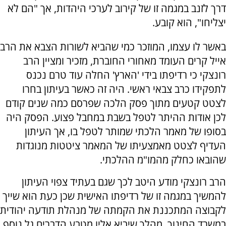
דרך לזנב במגמה זו של קירוב לערכי היהדות, אך "הם לא
יצליחו", הוא קובע.
באשר לו עצמו, המוזכר כמי שהביא לשורות הצבא את הרב
אייל קרים העומד מאחורי החוברת, מזכיר ומציין הרב
רונצקי כי רדיפתו בידי 'הארץ' החלה עוד טרם נכנס
לתפקידו כרב צבאי ראשי. היה זה כאשר בעיתון בחרו
לצטט קטעים מתוך פסק הלכה שפרסם כמה שנים קודם
לכן אודות ההיתר לטפל בשבת במחבל פצוע. הפסק היה
בסופו של מאמר הלכתי שמותר לטפל בו, אך העיתון
העדיף לצטט מאמצעיתו של המאמר ציטטות מנוגדות
שהובאו כחלק מהמו"מ ההלכתי.
הרב רונצקי מודע היטב לכך שגם בעתיד צפוי העיתון
להמשיך במגמה זו של רדיפתו האישית שכן כעת הוא שייך
לקבוצה המתכננת את הקמתה של מנהלת תודעה יהודית
במשרד החינוך, מהלך שיביא אליו מטבע הדברים גל נוסף