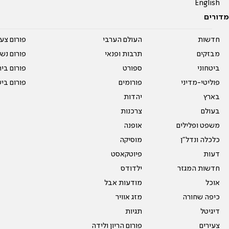
English
מדורים
חדשות
העולם הערבי
פורום צע
מבזקים
תרבות ופנאי
פורום נשו
ביטחוני
ספורט
פורום בי
פוליטי-מדיני
פורומים
פורום בי
בארץ
יהדות
בעולם
צרכנות
משפט ופלילים
אופנה
כלכלה ונדל"ן
מוסיקה
דעות
פיוטקאסט
חדשות המגזר
ילדודס
אוכל
מודעות אבל
כיפה שחורה
מזג אוויר
דיגיטל
תגיות
צעירים
פורום הריון ולידה