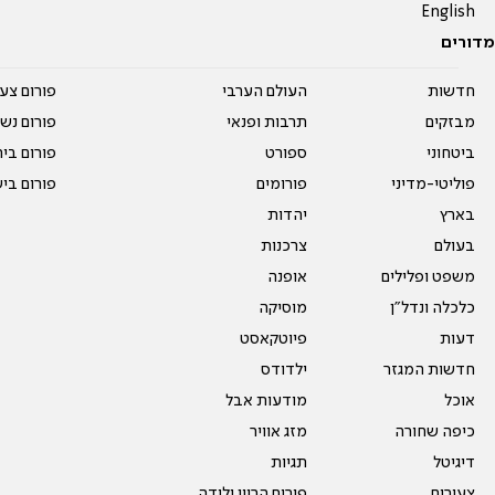
English
מדורים
חדשות
העולם הערבי
פורום צע
מבזקים
תרבות ופנאי
פורום נשו
ביטחוני
ספורט
פורום בי
פוליטי-מדיני
פורומים
פורום בי
בארץ
יהדות
בעולם
צרכנות
משפט ופלילים
אופנה
כלכלה ונדל"ן
מוסיקה
דעות
פיוטקאסט
חדשות המגזר
ילדודס
אוכל
מודעות אבל
כיפה שחורה
מזג אוויר
דיגיטל
תגיות
צעירים
פורום הריון ולידה