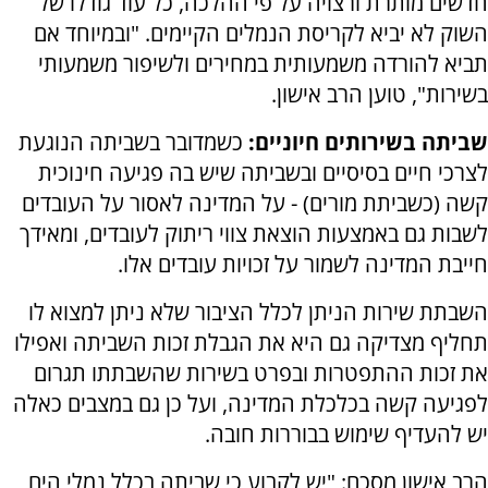
חדשים מותרת ורצויה על פי ההלכה, כל עוד גודלו של
השוק לא יביא לקריסת הנמלים הקיימים. "ובמיוחד אם
תביא להורדה משמעותית במחירים ולשיפור משמעותי
בשירות", טוען הרב אישון.
שביתה בשירותים חיוניים:
כשמדובר בשביתה הנוגעת
לצרכי חיים בסיסיים ובשביתה שיש בה פגיעה חינוכית
קשה (כשביתת מורים) - על המדינה לאסור על העובדים
לשבות גם באמצעות הוצאת צווי ריתוק לעובדים, ומאידך
חייבת המדינה לשמור על זכויות עובדים אלו.
השבתת שירות הניתן לכלל הציבור שלא ניתן למצוא לו
תחליף מצדיקה גם היא את הגבלת זכות השביתה ואפילו
את זכות ההתפטרות ובפרט בשירות שהשבתתו תגרום
לפגיעה קשה בכלכלת המדינה, ועל כן גם במצבים כאלה
יש להעדיף שימוש בבוררות חובה.
הרב אישון מסכם: "יש לקבוע כי שביתה בכלל נמלי הים