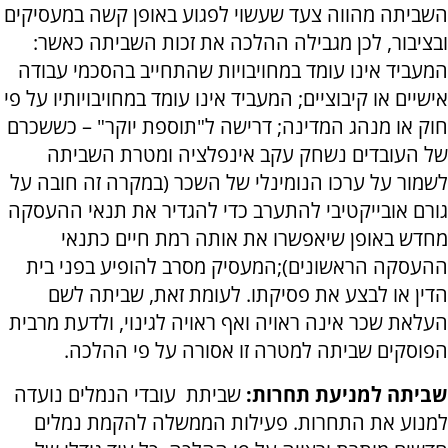
השביתה מהווה צעד שעשוי לפגוע באופן קשה במעסיקים
ובציבור, לכן מגבילה ההלכה את זכות השביתה כאשר:
המעביד אינו עומד במחויבויות שהתחייב בהסכמי עבודה
אישיים או קיבוציים; המעביד אינו עומד במחויבויותיו על פי
חוק או מנהג המדינה; דרישה ל"תוספת יוקר" – כששכרם
של העובדים נשחק עקב אינפלציה ומטרת השביתה
לשמור על ערכו הנומינלי של השכר (במקרה זה חובה על
גורם אובייקטיבי להתערב כדי להגדיר את תנאי ההעסקה
מחדש באופן שיאפשרו את אותה רמת חיים כתנאי
ההעסקה הראשונים);המעסיק מסרב להופיע בפני בית
הדין או לבצע את פסיקתו. לעומת זאת, שביתה לשם
העלאת שכר אינה ראויה ואף ראויה לגינוי, ולדעת מרבית
הפוסקים שביתה למטרה זו אסורה על פי ההלכה.
שביתה למניעת תחרות:
שביתת עובדי הנמלים נועדה
למנוע את התחרות. פעילות הממשלה להקמת נמלים