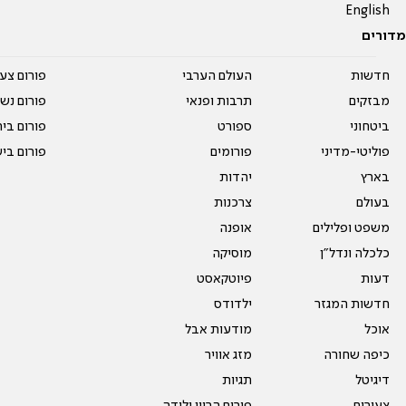
English
מדורים
חדשות
העולם הערבי
פורום צע
מבזקים
תרבות ופנאי
פורום נשו
ביטחוני
ספורט
פורום בי
פוליטי-מדיני
פורומים
פורום בי
בארץ
יהדות
בעולם
צרכנות
משפט ופלילים
אופנה
כלכלה ונדל"ן
מוסיקה
דעות
פיוטקאסט
חדשות המגזר
ילדודס
אוכל
מודעות אבל
כיפה שחורה
מזג אוויר
דיגיטל
תגיות