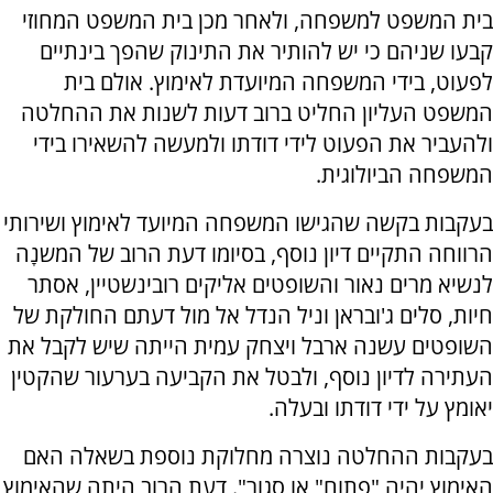
בית המשפט למשפחה, ולאחר מכן בית המשפט המחוזי
קבעו שניהם כי יש להותיר את התינוק שהפך בינתיים
לפעוט, בידי המשפחה המיועדת לאימוץ. אולם בית
המשפט העליון החליט ברוב דעות לשנות את ההחלטה
ולהעביר את הפעוט לידי דודתו ולמעשה להשאירו בידי
המשפחה הביולוגית.
בעקבות בקשה שהגישו המשפחה המיועד לאימוץ ושירותי
הרווחה התקיים דיון נוסף, בסיומו דעת הרוב של המשנָה
לנשיא מרים נאור והשופטים אליקים רובינשטיין, אסתר
חיות, סלים ג'ובראן וניל הנדל אל מול דעתם החולקת של
השופטים עשנה ארבל ויצחק עמית הייתה שיש לקבל את
העתירה לדיון נוסף, ולבטל את הקביעה בערעור שהקטין
יאומץ על ידי דודתו ובעלה.
בעקבות ההחלטה נוצרה מחלוקת נוספת בשאלה האם
האימוץ יהיה "פתוח" או סגור". דעת הרוב היתה שהאימוץ