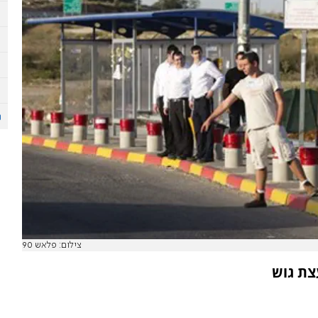
צילום: פלאש 90
צת גוש