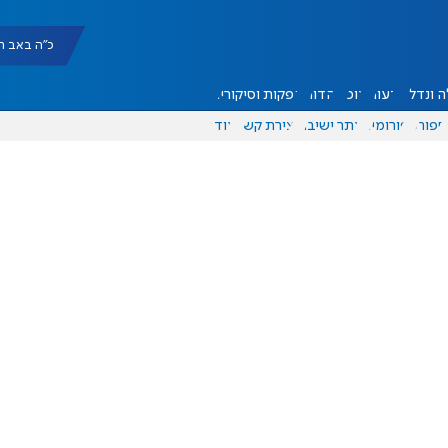
כ"ה באב תשפ"ו |
 ונדל"ן
דעות
אוכל
יהדות
הפקות וסיקורים
ספורט
פורומים
אתר ישיבה
יצירת קשר
עוד