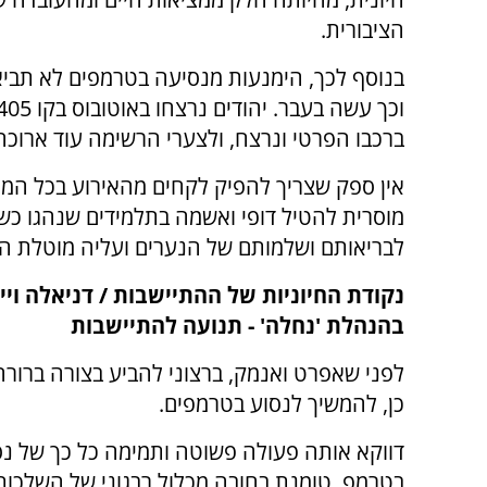
הציבורית.
בנוסף לכך, הימנעות מנסיעה בטרמפים לא תביא 
ברכבו הפרטי ונרצח, ולצערי הרשימה עוד ארוכה
אין ספק שצריך להפיק לקחים מהאירוע בכל המיש
מוסרית להטיל דופי ואשמה בתלמידים שנהגו כשו
לבריאותם ושלמותם של הנערים ועליה מוטלת הא
נקודת החיוניות של ההתיישבות /
דניאלה ויי
בהנהלת 'נחלה' - תנועה להתיישבות
לפני שאפרט ואנמק, ברצוני להביע בצורה ברורה
כן, להמשיך לנסוע בטרמפים.
דווקא אותה פעולה פשוטה ותמימה כל כך של נ
בטרמפ, טומנת בחובה מכלול רבגוני של השלכות