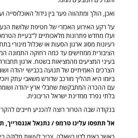
ואכן, הולך ומתהווה פער בין גידול האוכלוסייה
על רקע האירוע האכזרי של חטיפת שלושת הנערי
ועלו מחדש פתרונות מלאכותיים ל"בעיית הטרמפ
רעיונות מסוג ארגון הסעות או שכלול מינורי בתח
הציבורית ממחישים עד כמה רחוקה התמונה המ
בעיני המציעים מהמציאות בשטח. ארגון תחבור
הצרכים האמיתיים של תנועה בכבישי יהודה ושומר
ביומו היא תהליך מורכב שדורש משאבי עתק ויו
עם ההכרה המתבקשת שחבלי ארץ יהודה ושומרו
בלתי נפרד ממדינת ישראל הריבונית.
בנקודה שבה הטרור רוצה להכניע חייבים להקרין 
אל תתפסו עלינו טרמפ /
נתנאל אנגסרייך,
תל
כאשר באים לדון בשאלה, צריך לעשות חלוקה בין 