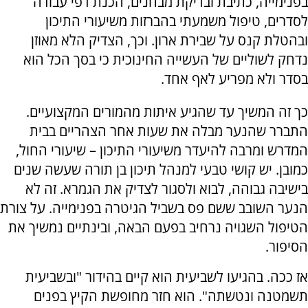
בפנימייה, כתיבת ובדיקת מבחנים, הכנת דפי עבודה
לסדרים, טיפול משמעתי בהברזות משיעורי התיכון
ובהטלת קנס על שבירת ארון. וכך, הצדיק הלא מאוזן
נדחק לשוליים של העשייה החינוכית כי בסך הכל הוא
בסדר ולא מפריע לאף אחד.
כך זה המשיך עד שהגיע איתות מהמורים המקצועיים.
התברר שהנער מבלה את שעות אחר הצהריים בבית
המדרש ומרבה להיעדר משיעורי התיכון – שיעורי החול,
כמובן. יש קושי טבעי למנהל תיכון בן תורה שעשה שנים
בישיבה גבוהה, לבוא ולסגור לצדיק את הגמרא. זה לא
הנער השובב ששם פס בשביל הגיטרה בפנימייה. על צורת
הטיפול השגויה נרחיב בפעם הבאה, ובינתיים נמשיך את
הסיפור.
אז ככה. בהגיעו לשביעית הוא קיים בהידור "ובשביעית
תשמטנה ונטשתה". הוא חזר מחופשת הקיץ בפנים