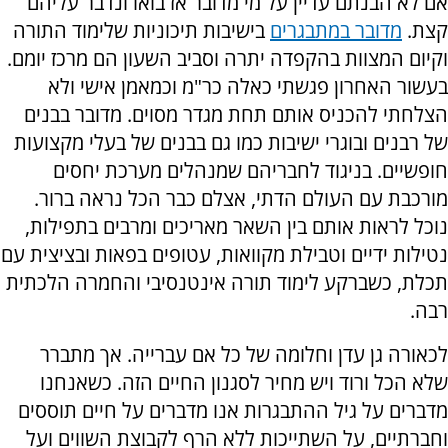
אם לא הבנתם עדיין על מי מדובר אז בואו ונדבר עליהם
קצת.
מדובר במתבגרים
בישיבות תיכוניות שלימוד התורה
וקיום המצוות בהקפדה יתרה וסביב השעון הם מרכז יומם.
בעשור האחרון פגשתי כאלה כר"מ וכמאמן אישי ולא
הצלחתי להכניס אותם תחת מגדר מסוים. מדובר בבנים
של רבנים ובוגרי ישיבות כמו גם בבנים של בעלי מקצועות
חופשיים. בניגוד לחבריהם שמנהלים מערכת יחסים
מורכבת עם העולם הדתי, אצלם כבר הכל נראה ברור.
נוכל לראות אותם בין השאר מאריכים ומרבים בתפילות,
נטילות ידיים וטבילת מקוואות, עטופים בפאות ובציצית עם
תכלת, כשברקע לימוד תורה אינטנסיבי והחמרה הלכתית
רבה.
לכאורה גן עדן וחלומה של כל אם עברייה. אך מתברר
שלא הכל ורוד ויש מחיר לסגנון החיים הזה. כשאנחנו
מדברים על גיל ההתבגרות אנו מדברים על חיים תוססים
וחברתיים, על השתייכות ללא הרף לקבוצת השווים ועל