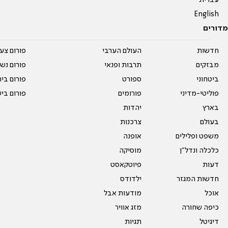
עברית
English
מדורים
חדשות
העולם הערבי
פורום צע
מבזקים
תרבות ופנאי
פורום נשו
ביטחוני
ספורט
פורום בי
פוליטי-מדיני
פורומים
פורום בי
בארץ
יהדות
בעולם
צרכנות
משפט ופלילים
אופנה
כלכלה ונדל"ן
מוסיקה
דעות
פיוטקאסט
חדשות המגזר
ילדודס
אוכל
מודעות אבל
כיפה שחורה
מזג אוויר
דיגיטל
תגיות