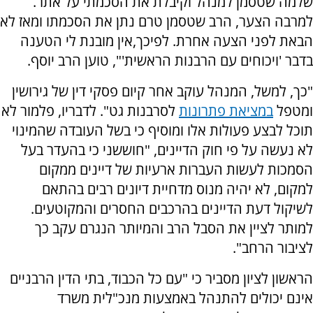
שלמה שטסמן למנהל וקיבלת את הסכמתי על אתר.
למרבה הצער, הרב שטסמן טרם נתן את הסכמתו ומאז לא
הבאת לפני הצעה אחרת. לפיכך,אין מובנת לי הטענה
בדבר 'ויכוחים עם הרבנות הראשית'", טוען הרב יוסף.
"כך, למשל, המנהל עוקב אחר קיום פסקי דין של גירושין
ומטפל
במציאת פתרונות
לסרבנות גט". לדבריו, פלמור לא
תוכל לבצע פעולות אלו ומוסיף כי בשל העובדה שהמינוי
לא נעשה על פי חוק הדיינים, "חוששני כי בהעדר בעל
הסמכות לעשות העברות ארעיות של דיינים ממקום
למקום, לא יהיה מנוס מדחיית דיונים רבים בהתאם
לשיקול דעת הדיינים בהרכבים החסרים והמקוטעים.
למותר לציין את הסבל הרב והמיותר הנגרם עקב כך
לציבור הרחב".
הראשון לציון מסביר כי "עם כל הכבוד, בתי הדין הרבניים
אינם יכולים להתנהל באמצעות מנכ"לית משרד