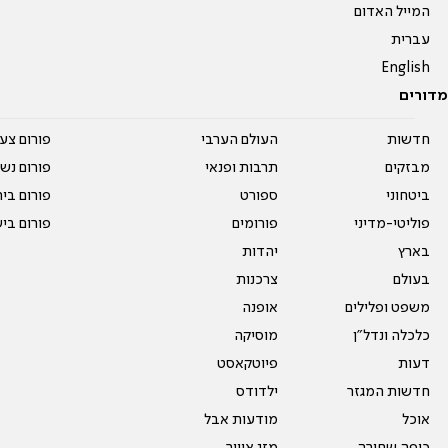
המייל האדום
עברית
English
מדורים
חדשות
העולם הערבי
פורום צע
מבזקים
תרבות ופנאי
פורום נשו
ביטחוני
ספורט
פורום בי
פוליטי-מדיני
פורומים
פורום בי
בארץ
יהדות
בעולם
צרכנות
משפט ופלילים
אופנה
כלכלה ונדל"ן
מוסיקה
דעות
פיוטקאסט
חדשות המגזר
ילדודס
אוכל
מודעות אבל