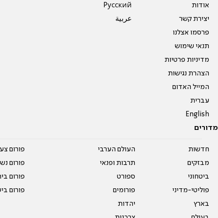
אודות
Pусский
יצירת קשר
عربية
פרסמו אצלנו
תנאי שימוש
מדיניות פרטיות
הצהרת נגישות
המייל האדום
עברית
English
מדורים
חדשות
העולם הערבי
פורום צע
מבזקים
תרבות ופנאי
פורום נשו
ביטחוני
ספורט
פורום בי
פוליטי-מדיני
פורומים
פורום בי
בארץ
יהדות
בעולם
צרכנות