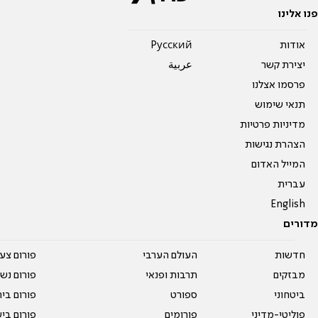
פנו אלינו
אודות
Pусский
יצירת קשר
عربية
פרסמו אצלנו
תנאי שימוש
מדיניות פרטיות
הצהרת נגישות
המייל האדום
עברית
English
מדורים
חדשות
העולם הערבי
פורום צע
מבזקים
תרבות ופנאי
פורום נשו
ביטחוני
ספורט
פורום בי
פוליטי-מדיני
פורומים
פורום בי