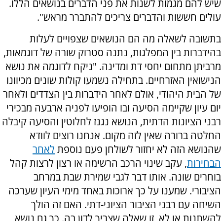
שיש להם מגמות לשנות את פני הדברים בנושאים הללו.
עולים חששות והדברים צריכים להתברר מראש".
בתשובה לשאלה מה הם הנושאים שצפויים לעלות
בהידברות בין המפלגות, נתנה סטרוק שורה של דוגמאות,
מרביתן מתחום יחסי דת ומדינה. "ניקח לדוגמה את נושא
הנישואין האזרחיים. בתחילה נשמעו קולות שונים מכיוונו
של הבית היהודי, אולם לאחר הידברות בין הצדדים ולאחר
יום עיון שקיימה הסיעה ובו הופיעו לפניה ארבעה מבכירי
רבני הציונות הדתית, הנושא נגנז לחלוטין והסיעה קיבלה
החלטה ברורה שאין לזה מקום. אנחנו רוצים לוודא
שהנושא הזה לא יחזור לשולחן פעם נוספת
לאחר
הבחירות
, עקב שינוי הרכב הרשימה או רצון לרצות קהל
בוחרים שונה. אותו דבר לגבי שמירת שבת במרחב
הציבורי. שמענו על כך ארוכות באחד מימי העיון שערכה
השיחה עם רבני הציבור הציוני-דתי. האם זה הולך
להשתנות או לא, זו שאלה שצריך לדון בה. כך גם נושא