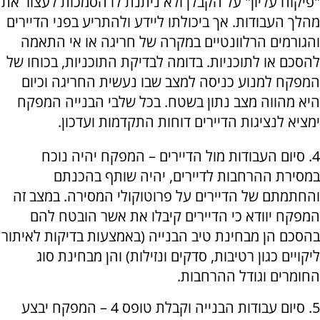
"פיקוח עליון" על הקבלן ולא ניתנת לו הסמכות לעצור את
מהלך העבודות. אך ביכולתו ליידע ולהתריע בפני הדיירים
והגורמים הרלוונטיים במקרה של חריגה או אי התאמה
להסכם או לתוכניות. בדומה לבדיקת התוכניות, בכוחו של
המפקח למנוע כניסה למצב שבו נעשית החריגה וכיום
היא מהווה מצב נתון בשטח. בכל שלבי הבנייה המפקח
ימציא לנציגות הדיירים דוחות התקדמות ועדכון.
4. סיום העבודות מול הדיירים – המפקח יהיה נוכח
במסירת ההרחבות לדיירים, יהיה שותף בהכנתם
והחתמתם של הדיירים על פרוטוקולי המסירה. במצב זה
המפקח יוודא כי הדיירים קיבלו את אשר הובטח להם
בהסכם הן מבחינת טיב הבנייה (באמצעות בדיקות לאיתור
ליקויים כגון רטיבות, סדקים ונזילות) והן מבחינת סוג
החומרים וגודל ההרחבות.
5. סיום עבודות הבנייה וקבלת טופס 4 – המפקח יבצע