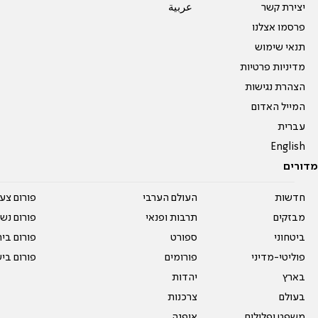
יצירת קשר
عربية
פרסמו אצלנו
תנאי שימוש
מדיניות פרטיות
הצהרת נגישות
המייל האדום
עברית
English
מדורים
חדשות
העולם הערבי
פורום צע
מבזקים
תרבות ופנאי
פורום נשו
ביטחוני
ספורט
פורום בי
פוליטי-מדיני
פורומים
פורום בי
בארץ
יהדות
בעולם
צרכנות
משפט ופלילים
אופנה