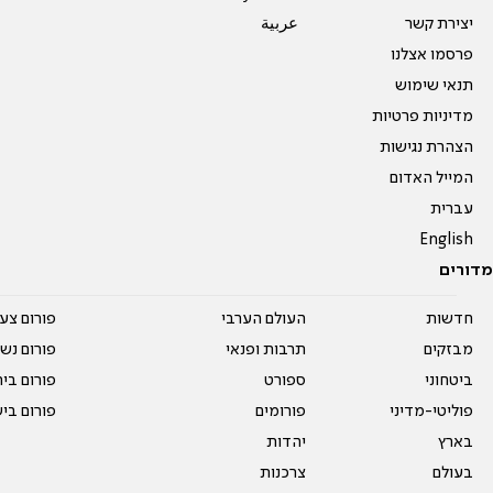
יצירת קשר
عربية
פרסמו אצלנו
תנאי שימוש
מדיניות פרטיות
הצהרת נגישות
המייל האדום
עברית
English
מדורים
חדשות
העולם הערבי
פורום צע
מבזקים
תרבות ופנאי
פורום נשו
ביטחוני
ספורט
פורום בי
פוליטי-מדיני
פורומים
פורום בי
בארץ
יהדות
בעולם
צרכנות