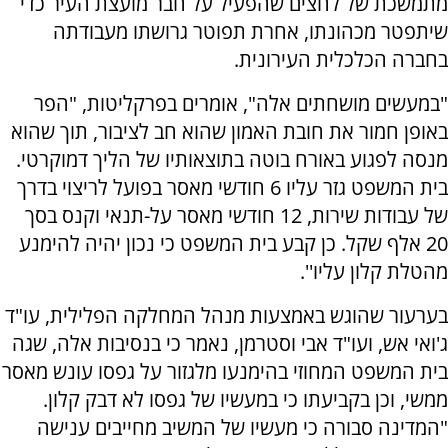
מתמשכת של לחצים שהפעיל על חבר מועצת העיר כדי
שיתפטר מכהונתו, אחרת תפוטר גרושתו מעבודתה
בחברה הכלכלית העירונית.
"במעשים מושחתים אלה", אומרים בפרקליטות, "הפר
באופן חמור את חובת האמון שהוא חב לציבור, תוך שהוא
מנסה לפגוע באורח בוטה בתוצאותיו של הליך דמוקרטי.
בית המשפט גזר עליו 6 חודשי מאסר בפועל לריצוי בדרך
של עבודות שירות, 12 חודשי מאסר על-תנאי וקנס בסך
20 אלף שקל. כן קבע בית המשפט כי נכון יהיה להימנע
מהטלת קלון עליו''.
בערעור שהוגש באמצעות מנהל המחלקה הפלילית, עו"ד
ג'ואי אש, ועו"ד אבי וסטרמן, נאמר כי בנסיבות אלה, שגה
בית המשפט המחוזי בהימנעו מלגזור על גפסו עונש מאסר
ממשי, וכן בקביעתו כי במעשיו של גפסו לא דבק קלון.
"המדינה סבורה כי מעשיו של המשיב מחייבים ענישה