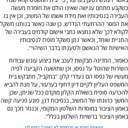
כשקבע מתחם ענישה שאינו הולם את חומרת מעשה
העבירה בנסיבותיו ואת מידת אשמו של המשיב, וכן אין בו
את המסר ההרתעתי הנדרש. כן שגה כאשר בנותנו משקל
לקולא לכך שלא נמצאו כתבי אישום קודמים בעבירה של
התניית שוחד, וכאשר נתן משקל מופרז לנסיבותיו
האישיות של הנאשם ולטענתו בדבר השיהוי''.
כאמור, המדינה מבקשת לעכב את ביצוע עונש עבודות
השירות שהוטל על גפסו, וכן שתושעה הקביעה לפיה
מעשיו של גפסו הם נעדרי קלון. "במקביל, מתבקש בית
המשפט העליון לקיים דיון דחוף בערעור, על מנת להביא
להכרעה סופית בשאלת הקלון מוקדם ככל שניתן, שכן
המשך כהונתו של המשיב, בנסיבות דנן, פוגע פגיעה קשה
באמון הציבור במוסדות השלטון המקומי, וכנגזר מכך גם
באמון הציבור ברשויות השלטון בכלל".
מצאתם טעות או פרסומת לא ראויה? דווחו לנו