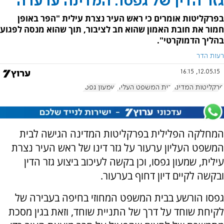
גזר הדין של גפסו: המדינה ערערה
בפרקליטות אומרים כי ראש העיר נצרת עילית "הפר באופן
חמור את חובת האמון שהוא חב לציבור, תוך שהוא מנסה לפגוע
בהליך הדמוקרטי".
רעות הדר
12.05.15, 16:15
פרקליטות המדינה
בית המשפט העליון
שמעון גפסו
המחלקה הפלילית בפרקליטות המדינה הגישה לבית
המשפט העליון ערעור על גזר דינו של ראש העיר נצרת
עילית, שמעון גפסו, וכן בקשה לעיכוב ביצוע גזר הדין
ובקשה לקיים דיון דחוף בערעור.
גפסו הורשע בבית המשפט המחוזי בחיפה בעבירה של
לקיחת שוחד על דרך של התניית שוחד, וזאת בגין מסכת