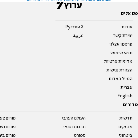
פנו אלינו
אודות
Pусский
יצירת קשר
عربية
פרסמו אצלנו
תנאי שימוש
מדיניות פרטיות
הצהרת נגישות
המייל האדום
עברית
English
מדורים
חדשות
העולם הערבי
פורום צע
מבזקים
תרבות ופנאי
פורום נשו
ביטחוני
ספורט
פורום בי