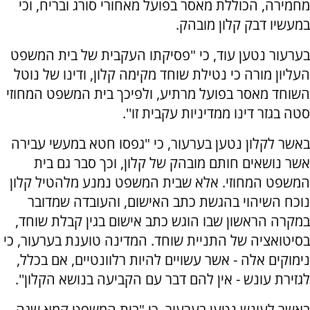
מחמירה, הכוללת מאסר בפועל מאחורי סורג ובריח, וכי
במעשיו דבק קלון מובהק.
בערעור נטען עוד, כי "פסיקתו העקבית של בית המשפט
העליון מורה כי נטילת שוחד מקימה קלון, ודינו של נוטל
השוחד מאסר בפועל מרתיע, ולפיכך בית המשפט המחוזי
סטה בגזר דינו ממדיניות עקבית זו''.
באשר לקלון נטען בערעור, כי "גפסו חטא במעשי עבירה
אשר נושאים חותם מובהק של קלון, וכך סבר גם בית
המשפט המחוזי. אלא שבית המשפט נמנע מלהטיל קלון
נוכח השיהוי בהגשת כתב האישום, והעובדה שמדובר
במקרה הראשון שבו הוגש כתב אישום בגין קבלת שוחד,
בסיטואציה של התניית שוחד. המדינה טוענת בערעור, כי
נימוקים אלה - אשר עשויים להיות רלוונטיים, אם בכלל,
לגזירת עונש - אין להם דבר עם הקביעה בנושא הקלון''.
באשר לעונש נטען בערעור, כי "בית המשפט קמא שגה