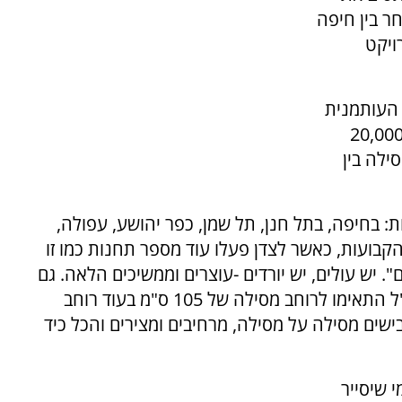
ר בין חיפה
ויקט
פריה העותמנית
 זמנם קרב לקיצו הם משקיעים סכום עתק של 20,000
 יבנו מסילה בין
 נחנכה המסילה כשלאורכה 8 תחנות: בחיפה, בתל חנן, תל שמן, כפר יהושע, עפולה,
הקבועות, כאשר לצדן פעלו עוד מספר תחנות כמו זו
 יש עולים, יש יורדים -עוצרים וממשיכים הלאה. גם
רוחב המסילה היווה בעיה. הקרונות שיובאו מחו"ל התאימו לרוחב מסילה של 105 ס"מ בעוד רוחב
ישים מסילה על מסילה, מרחיבים ומצירים והכל כיד
 שיסייר