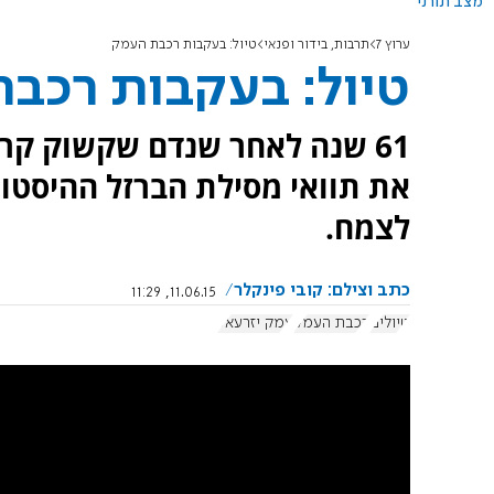
מצב תורני
ערוץ 7
תרבות, בידור ופנאי
טיול: בעקבות רכבת העמק
טיול: בעקבות רכב
61 שנה לאחר שנדם שקשוק קר
את תוואי מסילת הברזל ההיסטור
לצמח.
כתב וצילם: קובי פינקלר
11.06.15, 11:29
טיולים
רכבת העמק
עמק יזרעאל