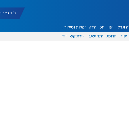
כ"ד באב תשפ"ו |
 ונדל"ן
דעות
אוכל
יהדות
הפקות וסיקורים
ספורט
פורומים
אתר ישיבה
יצירת קשר
עוד