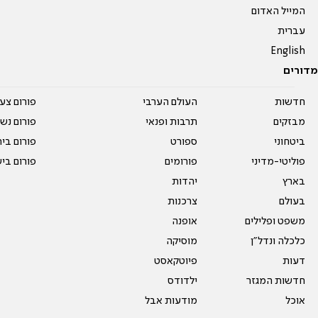
המייל האדום
עברית
English
מדורים
חדשות
העולם הערבי
פורום צע
מבזקים
תרבות ופנאי
פורום נשו
ביטחוני
ספורט
פורום בי
פוליטי-מדיני
פורומים
פורום בי
בארץ
יהדות
בעולם
צרכנות
משפט ופלילים
אופנה
כלכלה ונדל"ן
מוסיקה
דעות
פיוטקאסט
חדשות המגזר
ילדודס
אוכל
מודעות אבל