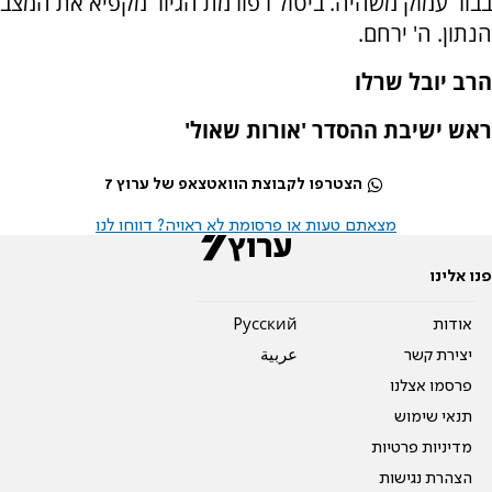
בבור עמוק משהיה. ביטול רפורמת הגיור מקפיא את המצב
הנתון. ה' ירחם.
הרב יובל שרלו
ראש ישיבת ההסדר 'אורות שאול'
הצטרפו לקבוצת הוואטצאפ של ערוץ 7
מצאתם טעות או פרסומת לא ראויה? דווחו לנו
פנו אלינו
אודות
Pусский
יצירת קשר
عربية
פרסמו אצלנו
תנאי שימוש
מדיניות פרטיות
הצהרת נגישות