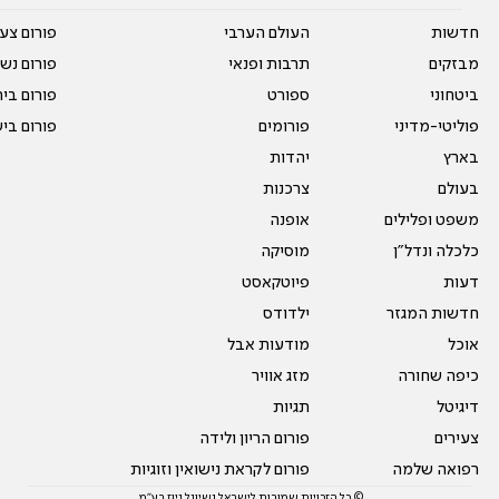
חדשות
העולם הערבי
פורום צע
מבזקים
תרבות ופנאי
פורום נשו
ביטחוני
ספורט
פורום בי
פוליטי-מדיני
פורומים
פורום בי
בארץ
יהדות
בעולם
צרכנות
משפט ופלילים
אופנה
כלכלה ונדל"ן
מוסיקה
דעות
פיוטקאסט
חדשות המגזר
ילדודס
אוכל
מודעות אבל
כיפה שחורה
מזג אוויר
דיגיטל
תגיות
צעירים
פורום הריון ולידה
רפואה שלמה
פורום לקראת נישואין וזוגיות
© כל הזכויות שמורות לישראל נשיונל ניוז בע"מ.