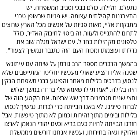
נתעלם. חלילה. כולם בבכי וסביב המשפחה. יש
התארגנות קהילתית עצומה. יש פניות שבאופן טכני
מתנקזות אליי, מאות פניות של אנשים מכל הארץ שרוצים
לתרום להתגייס ולעזור. זה ביטוי לחיבוק האדיר, כולל
טלפונים מקהילות בחו"ל. עם ישראל מגלה שוב את
גדלותו ועוצמתו ומכוח העם הזה נתגבר ונמשיך לצעוד".
בהמשך הדברים מספר הרב גודמן על שיחה עם עיתונאי
שפנה אליו והציע שאולי מעכשיו יחליטו המתיישבים שלא
לנסוע בדרכים בלילות מאחר והפיגוע בבני משפחת הנקין
היה בלילה. "אמרתי לו שאמא שלי ברחה במשך שלוש
וחצי שנים מגרמניה דרך שש ארצות. את הקטע הזה של
לברוח סיימנו. לא באנו הבייתה כדי לברוח. נמשיך לנסוע
בלילות ובימים מתוך זהירות וכמובן לא מתוך טיפשות, אבל
חזרנו הבייתה לחיות כעם בריא וכעם יהודי הנאמן לארצו
ואלוקיו וגאה בחירותו, ועכשיו אנחנו דורשים מממשלת