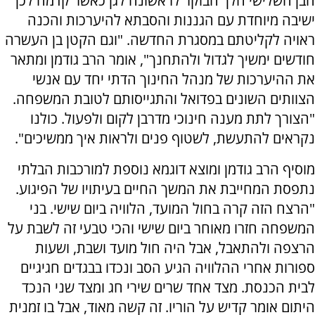
הבן השלישי הלך הבוקר לראשונה לגן כאשר קדמה לכך
ישיבה מיוחדת עם הגננות והסבתא להיערכות והכנה
ראויה לקליטתם במסגרת החדשה. "וגם הקטן בן העשרה
חודשים ימשיך לגדול ולהתחנך", אומר הרב גודמן ומתאר
את ההיערכות של מנהל החינוך הדתי יחד עם אנשי
הצוותים השונים בפדואל והתגייסותם לטובת המשפחה.
"הצורך לתת מענה חינוכי מדרבן לקום ולפעול. כולנו
נקראים להתעשת, לשטוף פנים ולראות איך ממשיכים".
מוסיף הרב גודמן ומוצא דוגמא נוספת למורכבות הבלתי
נתפסת המחייבת את המשך החיים בעיתויו של הפיגוע.
"הרצח הזה קרה בחול המועד, הלוויה ביום שישי. בני
המשפחה חזרו מאוחר ביום שישי והכי טבעי זה לשבת על
הרצפה ולהתאבל, אבל היה חול מועד ושבת, ושעות
ספורות אחרי ההלוויה הגיע הסב ונכדו בבגדים חגיגיים
לבית הכנסת. מצד אחד שרים שירי חג ומצד שני הנכד
היתום אומר קדיש על הוריו. זה קשה מאוד, אבל בו זמנית