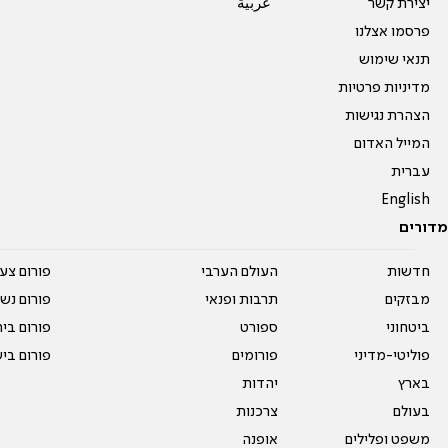
יצירת קשר
عربية
פרסמו אצלנו
תנאי שימוש
מדיניות פרטיות
הצהרת נגישות
המייל האדום
עברית
English
מדורים
חדשות
העולם הערבי
פורום צע
מבזקים
תרבות ופנאי
פורום נשו
ביטחוני
ספורט
פורום בי
פוליטי-מדיני
פורומים
פורום בי
בארץ
יהדות
בעולם
צרכנות
משפט ופלילים
אופנה