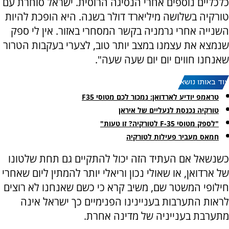
כלכליים נוספים אחרי הנסיגה הרוסית. ישראל סוחרת עם
טורקיה בשלושה מיליארד דולר בשנה. היא הופכת להיות
השנייה אחרי גרמניה בקשר המסחרי באזור. אין לי ספק
שנמצא את עצמנו במצב יותר טוב, לצערי בעקבות הטרור
שאנחנו חווים יום יום שעה שעה".
עוד באותו נושא:
טראמפ יודיע לארדואן: נמכור לכם מטוסי F35
טורקיה נכנסת לנעליים של איראן
"לספק מטוסי F-35 לטורקיה? זו טעות"
חמאס מעביר פעילות לטורקיה
כשנשאל אם העתיד הזה יכול להתקיים גם תחת שלטונו
של ארדואן, או שאולי נכון וריאלי יותר להמתין ליום שאחרי
חילופי המשטר שם, משיב קרא כי כשם שאנחנו לא רוצים
לראות התערבות בעניינינו הפנימיים כך ישראל אינה
מתערבת בענייניה של מדינה אחרת.