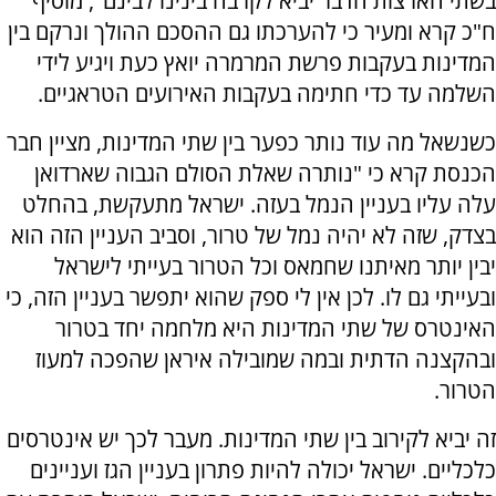
בשתי הארצות הדבר יביא לקרבה בינינו לבינם", מוסיף
ח"כ קרא ומעיר כי להערכתו גם ההסכם ההולך ונרקם בין
המדינות בעקבות פרשת המרמרה יואץ כעת ויגיע לידי
השלמה עד כדי חתימה בעקבות האירועים הטראגיים.
כשנשאל מה עוד נותר כפער בין שתי המדינות, מציין חבר
הכנסת קרא כי "נותרה שאלת הסולם הגבוה שארדואן
עלה עליו בעניין הנמל בעזה. ישראל מתעקשת, בהחלט
בצדק, שזה לא יהיה נמל של טרור, וסביב העניין הזה הוא
יבין יותר מאיתנו שחמאס וכל הטרור בעייתי לישראל
ובעייתי גם לו. לכן אין לי ספק שהוא יתפשר בעניין הזה, כי
האינטרס של שתי המדינות היא מלחמה יחד בטרור
ובהקצנה הדתית ובמה שמובילה איראן שהפכה למעוז
הטרור.
זה יביא לקירוב בין שתי המדינות. מעבר לכך יש אינטרסים
כלכליים. ישראל יכולה להיות פתרון בעניין הגז ועניינים