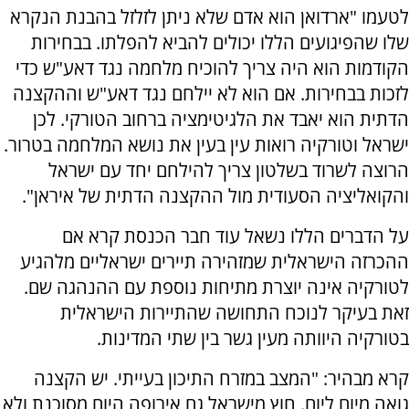
לטעמו "ארדואן הוא אדם שלא ניתן לזלזל בהבנת הנקרא
שלו שהפיגועים הללו יכולים להביא להפלתו. בבחירות
הקודמות הוא היה צריך להוכיח מלחמה נגד דאע"ש כדי
לזכות בבחירות. אם הוא לא יילחם נגד דאע"ש וההקצנה
הדתית הוא יאבד את הלגיטימציה ברחוב הטורקי. לכן
ישראל וטורקיה רואות עין בעין את נושא המלחמה בטרור.
הרוצה לשרוד בשלטון צריך להילחם יחד עם ישראל
והקואליציה הסעודית מול ההקצנה הדתית של איראן".
על הדברים הללו נשאל עוד חבר הכנסת קרא אם
ההכרזה הישראלית שמזהירה תיירים ישראליים מלהגיע
לטורקיה אינה יוצרת מתיחות נוספת עם ההנהגה שם.
זאת בעיקר לנוכח התחושה שהתיירות הישראלית
בטורקיה היוותה מעין גשר בין שתי המדינות.
קרא מבהיר: "המצב במזרח התיכון בעייתי. יש הקצנה
גואה מיום ליום. חוץ מישראל גם אירופה היום מסוכנת ולא