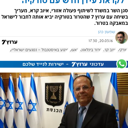
"לקראת עידן חדש עם טורקיה"
סגן השר במשרד לשיתוף פעולה אזורי, איוב קרא, מעריך
בשיחה עם ערוץ 7 שהטרור בטורקיה יביא אותה לחבור לישראל
במאבקה בטרור.
שמעון כהן
20.03.16, 17:30
טורקיה
איוב קרא
טרור בינלאומי
דאעש
פיגוע באיסטנבול - נפגעים ישראליים