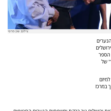
צילום: שון מרפי
הנערים
ירושלים
 הספר
' של
אירוע לציון 20 שנה למיזם
 במרכז