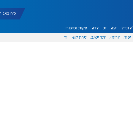
כ"ה באב תשפ"ו |
 ונדל"ן
דעות
אוכל
יהדות
הפקות וסיקורים
ספורט
פורומים
אתר ישיבה
יצירת קשר
עוד