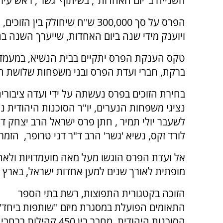
השנייה ב''יום האחדות'', בשיתוף 'גשר', ראש ע
הפרס על סך 300,000 ש''ח שיחו
ויוענק מידי שנה ביום האחדות, שייערך השנה בתאריך 1.6.16, סביב יום השנה לרצח שלו
טקס הענקת הפרס יתקיים בבית הנשיא, במעמד נש
ברקת, חברי ועדת הפרס ובני משפחות שלושת ה
בחירת הזוכים בפרס נעשתה על ידי ועדה ציבורית
נציגי משפחות הנערים, יו"ר הסוכנות היהודית 
לשעבר יולי תמיר , חתן פרס ישראל הרב יצחק ד
לורד זקס, נשיא 'גשר' הרב ד"ר דני טרופר, הזמר 
אל ועדת הפרס הוגשו מעל מאה מועמדויות ולאחר
מופתית לאורך שנים למען אחדות ישראל, בארץ ו
הזוכה בקטגורית התפוצות, רשת בתי הספר
התאומים הפועלת במסגרת מיזם ''שותפות ביחד''
הסוכנות היהודית, מחבר בין 450 