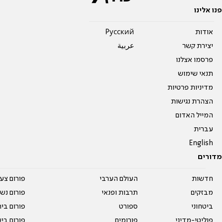
פנו אלינו
אודות
Pусский
יצירת קשר
عربية
פרסמו אצלנו
תנאי שימוש
מדיניות פרטיות
הצהרת נגישות
המייל האדום
עברית
English
מדורים
חדשות
העולם הערבי
פורום צע
מבזקים
תרבות ופנאי
פורום נשו
ביטחוני
ספורט
פורום בי
פוליטי-מדיני
פורומים
פורום בי