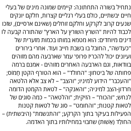
נתחיל בשורה התחתונה: קיימים שמונה מינים של בעלי
חיים יבשתיים, כולם בעלי רגליים קצרות, חלקם יונקים
שנעים קרוב לקרקע וחלקם זוחלים (שאינם ארסיים), שזכו
לכבוד להיות "השרץ השורץ על הארץ" שהתורה קבעה לו
דינים מיוחדים: הוא מטמא במותו בכמות מזערית של
"כעדשה", החובל בו בשבת חייב ועוד. אחרי בירורים
ועיונים יכול להכריז פרופ' עמר שארבעה מהם מזוהים
בוודאות, וגם הארבעה האחרים מזוהים - אמנם ברמה
פחותה של ביטחון: "החולד" – הוא הטורף הקטן חָמוֹס;
"והעכבר" הידוע למיניו; "והצב" – לא צב אלא הלטאה
חרדון-הצב למיניה; "והאנקה" – לטאת הקמטן הדומה
לנחש; "והכוח" – הזיקית; "והלטאה" – כמה סוגים של
לטאות קטנות; "והחומט" – סוג של לטאות קטנות
הפעילות בעיקר בתוך הקרקע; "והתנשמת" (היבשתית) –
החולֵד (אֵשׁוּת) שחבוי במחילותיו בתוך האדמה.