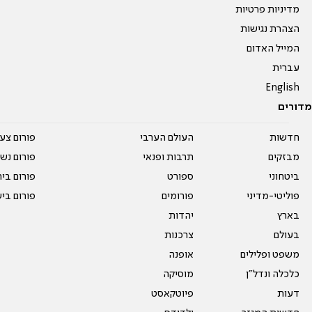
מדיניות פרטיות
הצהרת נגישות
המייל האדום
עברית
English
מדורים
חדשות
העולם הערבי
פורום צע
מבזקים
תרבות ופנאי
פורום נשו
ביטחוני
ספורט
פורום בי
פוליטי-מדיני
פורומים
פורום בי
בארץ
יהדות
בעולם
צרכנות
משפט ופלילים
אופנה
כלכלה ונדל"ן
מוסיקה
דעות
פיוטקאסט