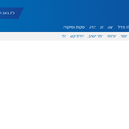
כ"ג באב תשפ"ו |
 ונדל"ן
דעות
אוכל
יהדות
הפקות וסיקורים
ספורט
פורומים
אתר ישיבה
יצירת קשר
עוד