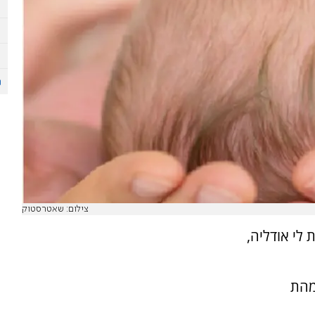
צילום: שאטרסטוק
לי אודליה,
מהת