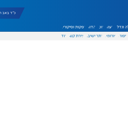
כ"ד באב תשפ"ו |
 ונדל"ן
דעות
אוכל
יהדות
הפקות וסיקורים
ספורט
פורומים
אתר ישיבה
יצירת קשר
עוד