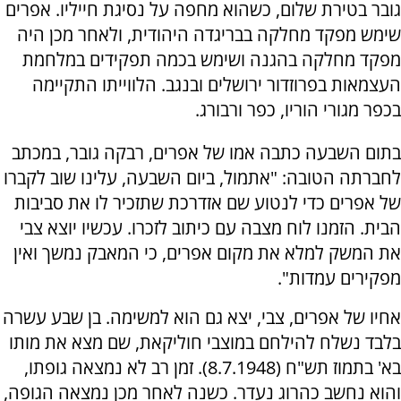
גובר בטירת שלום, כשהוא מחפה על נסיגת חייליו. אפרים
שימש מפקד מחלקה בבריגדה היהודית, ולאחר מכן היה
מפקד מחלקה בהגנה ושימש בכמה תפקידים במלחמת
העצמאות בפרוזדור ירושלים ובנגב. הלווייתו התקיימה
בכפר מגורי הוריו, כפר ורבורג.
בתום השבעה כתבה אמו של אפרים, רבקה גובר, במכתב
לחברתה הטובה: "אתמול, ביום השבעה, עלינו שוב לקברו
של אפרים כדי לנטוע שם אזדרכת שתזכיר לו את סביבות
הבית. הזמנו לוח מצבה עם כיתוב לזכרו. עכשיו יוצא צבי
את המשק למלא את מקום אפרים, כי המאבק נמשך ואין
מפקירים עמדות".
אחיו של אפרים, צבי, יצא גם הוא למשימה. בן שבע עשרה
בלבד נשלח להילחם במוצבי חוליקאת, שם מצא את מותו
בא' בתמוז תש"ח (8.7.1948). זמן רב לא נמצאה גופתו,
והוא נחשב כהרוג נעדר. כשנה לאחר מכן נמצאה הגופה,