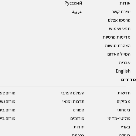
אודות
Pусский
יצירת קשר
عربية
פרסמו אצלנו
תנאי שימוש
מדיניות פרטיות
הצהרת נגישות
המייל האדום
עברית
English
מדורים
חדשות
העולם הערבי
פורום צע
מבזקים
תרבות ופנאי
פורום נשו
ביטחוני
ספורט
פורום בי
פוליטי-מדיני
פורומים
פורום בי
בארץ
יהדות
בעולם
צרכנות