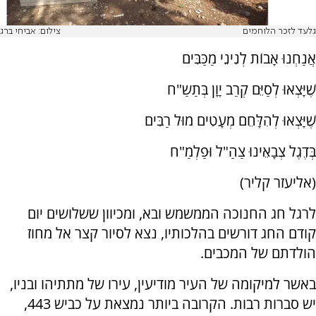
גלעד לזכר הלוחמים
צילום: אביחי ברג
אֲנַחְנוּ אָבוֹת לְנִינֵי מַכַּבִּים
שֶׁיָּצְאוּ לְסַיֵּם קְרַב יָוָן בְּתַשַ"ח
שֶׁיָּצְאוּ לְהִלָּחֵם מְעָטִים מוּל רַבִּים
בְּדֶגֶל צְבָאֵינוּ צַהַ"ל וּפַלְמַ"ח
(אליעזר קליר)
לרגל חג החנוכה הממשמש ובא, ומכיוון ששלושים יום
קודם החג דורשים בהלכותיו, נצא לסיור קצר אל מחוז
הולדתם של המכבים.
באשר למיקומה של העיר מודיעין, עירו של מתתיהו ובניו,
יש סברות רבות. הקרובה ביותר נמצאת על כביש 443,