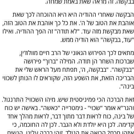
בבקשה. זה מראה שאת באמת שמחה.
הבקשה שאחרי ההודיה היא היא ההוכחה לכך שאת
אוהבת את הטוב של ה'. את כל כך אוהבת את הטוב הזה,
שאת מבקשת מזה עוד. "לא תודה" זה הפך ההודיה. ואילו
"עוד, בבקשה" הוא הודיה ממש.
מתאים לכך הפירוש הגאוני של הרב חיים מוולוז'ין,
שברכות השחר הן תודה. המילה "ברוך" פירושה
"בבקשה". "בבקשה, ה', תפתח מעל הראש שלי את
הבריכה הזאת, את השפע הזה, שקוראים לו הנותן לשכווי
בינה".
זאת הברכה הכי פמיניסטית שיש. מיהו השכווי? התרנגול.
והגר"א אומר "שכוי" - גימטרייה "כאשה". באישה יש כוח
של בינה, כוח לראות דבר מתוך דבר, לראות מהלך אחד
קדימה. לכן היא יולדת ולא הגבר. לכן לה החוכמה, כי
איזהו חכם? הרואה את הנולד. זוהי ברכה עלינו, הנשים,