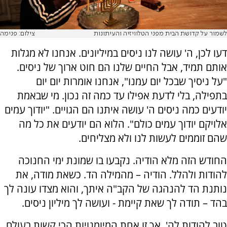
לשמור על קדושת הבית מפני הטלוויזיה והעיתונות
צילום: פנימה
דעו לכן, ה' עושה לנו ניסים במיליונים. אנחנו לא מגלות
אותם תמיד, אבל החיים שלנו הם חוט ארוך של ניסים.
"על ניסיך שבכל יום עמנו", אנחנו אומרות יום יום
בתפילה, בלי לדעת אפילו עד כמה זה נכון. מי שבאמת
יודעים כמה ניסים ה' עושה איתנו הם הגויים. "יודוך עמים
אלויקם יודוך עמים כולם". הלוא הם יודעים את כל מה
שהם זוממים לעשות לנו ולא מצליחים.
החודש הזה מלא הודיה. נקבעו בו שמונת ימי החנוכה
להודות ולהלל. הודיה – מהמילה הד. כשאת מודה, את
נותנת הד להנהגה של הקב"ה איתך, והוא מצדו עונה לך
בהד – תודה לך שאת קיימת - ועושה לך מיליון ניסים.
טוב להודות לה', אך זו אחת המיומנויות הכי קשות בעולם.