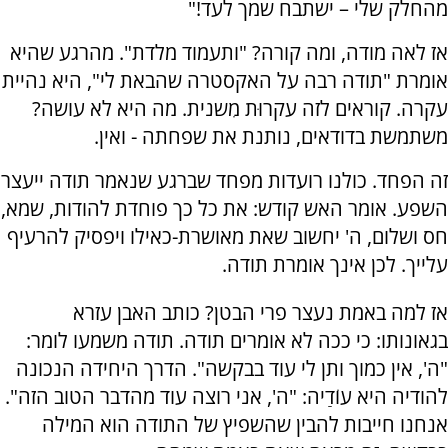
מהחלק שלי – ישתבח שמך לעד!"
אז לאה מודה, ומה קורה? "ותעמוד מלדת". מהרגע שהיא
אומרת "תודה רבה על האקסטרה שהבאת לי", היא נהיית
עקרה. קוראים לזה עקרוּת מִשנית. מה היא לא עושה?
משתמשת בדודאים, נותנת את שפחתה - ואין.
זה הפחד. כולנו רועדות מפחד שברגע שנאמר תודה ייעצר
השפע. אומר האש קודש: את כל כך פוחדת להודות, שמא,
חס ושלום, ה' יחשוב שאת מאושרת-כאילו ויפסיק להרעיף
עלייך. לכן אינך אומרת תודה.
אז למה באמת נעצר פרי הבטן? כותב האבן עזרא
בגאונותו: כי ככה לא אומרים תודה. תודה משמעו לומר:
"ה', אין כמוך ותן לי עוד בבקשה". הדרך היחידה הנכונה
להודיה היא עוֹדַיה: "ה', אני רוצה עוד מהדבר הטוב הזה".
אנחנו חייבות להבין שהשפיץ של התודה הוא המילה