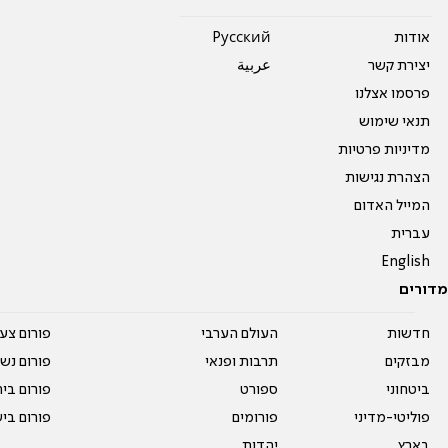
אודות
Pусский
יצירת קשר
عربية
פרסמו אצלנו
תנאי שימוש
מדיניות פרטיות
הצהרת נגישות
המייל האדום
עברית
English
מדורים
חדשות
העולם הערבי
פורום צע
מבזקים
תרבות ופנאי
פורום נשו
ביטחוני
ספורט
פורום בי
פוליטי-מדיני
פורומים
פורום בי
בארץ
יהדות