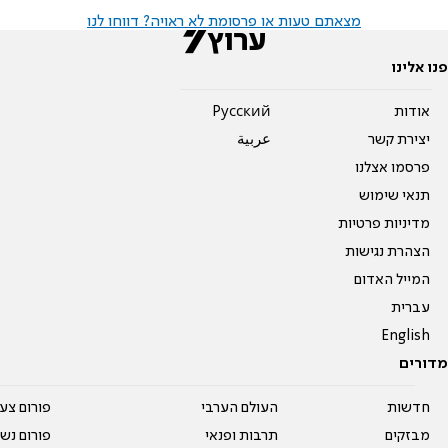
מצאתם טעות או פרסומת לא ראויה? דווחו לנו
פנו אלינו
אודות
Pусский
יצירת קשר
عربية
פרסמו אצלנו
תנאי שימוש
מדיניות פרטיות
הצהרת נגישות
המייל האדום
עברית
English
מדורים
חדשות
העולם הערבי
פורום צע
מבזקים
תרבות ופנאי
פורום נשו