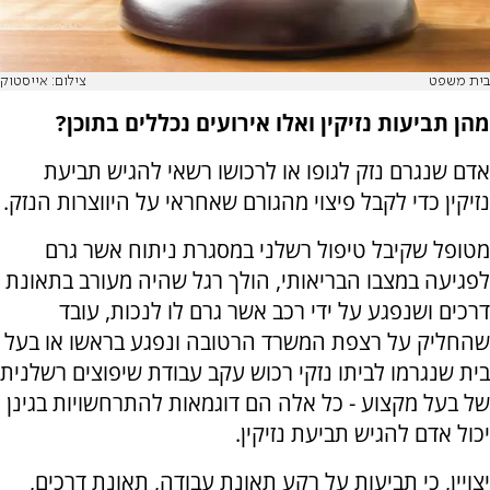
בית משפט
צילום: אייסטוק
מהן תביעות נזיקין ואלו אירועים נכללים בתוכן?
אדם שנגרם נזק לגופו או לרכושו רשאי להגיש תביעת
נזיקין כדי לקבל פיצוי מהגורם שאחראי על היווצרות הנזק.
מטופל שקיבל טיפול רשלני במסגרת ניתוח אשר גרם
לפגיעה במצבו הבריאותי, הולך רגל שהיה מעורב בתאונת
דרכים ושנפגע על ידי רכב אשר גרם לו לנכות, עובד
שהחליק על רצפת המשרד הרטובה ונפגע בראשו או בעל
בית שנגרמו לביתו נזקי רכוש עקב עבודת שיפוצים רשלנית
של בעל מקצוע - כל אלה הם דוגמאות להתרחשויות בגינן
יכול אדם להגיש תביעת נזיקין.
יצויין, כי תביעות על רקע תאונת עבודה, תאונת דרכים,