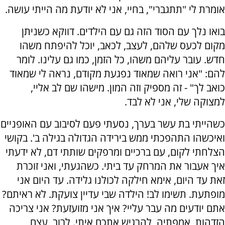
אומרת לי "תתגברי", בחיי, אני לא יודעת מה הייתי עושה.
בואו נלך עם הסוד הזה גם עם הילדים. דווקא כשניתן
מקום לכעס שלהם, לעצב, לכאב, יוכל להיפתח משהו
חדש. עובר עליהם משהו, כל הזמן, כמו גם עלינו. לומר
להם: "אני רואה שמאוד נפגעת מקודם, נראה לי שמאוד
כואב לך" - זה מספיק וזה המון. מישהו שם לב אליי,
למצוקה שלי, אני לא לבד.
כשהייתי בת עשר בערך, נסעתי פעם לסיבוב עם האופניים
ואיכשהו התהפכתי ממש בירידה הגדולה בגילה ב'. בקושי
הצלחתי לקום, עם ברכיים ומרפקים שותתי דם, לא ידעתי
איך אעבור את המרחק עד ביתי. כשהגעתי, ואני זוכרת
זאת עד היום, אימא חילקה לכולנו גלידה. עד היום אני
מופתעת. תשימו לב! הילדה שבי עדיין צועקת. לא ראיתם?
אתם יודעים מה עבר עליי? איך אני מזועזעת? אני צריכה
הזדהות, אמפתיה, להרגיש אתכם איתי. לרוב, עצם