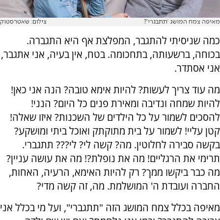
מאיפה צמח המושג 'תתבגרי'?
צילום: שאטרסטוק
כמה שניסיתי להתגבר, המפלצת אף היא התגברה.
בכוחה, ברשעותה, בתחכומה. בטח, אין בעיה, אני אתגבר,
אני אסתדר.
מה עוד צריך לעשות? להיות אימא טובה? הנה אני כאן!
להיות שמחה ונדיבה ומאירת פנים כל היום? הנני!
להסכים לשמור על כל הילדים של השכנות? איזו שאלה!
קטן עליי! לשמור על בית מתוקתק ואוכל ביתי ומושקע?
בקשה סבירה לחלוטין. מה? קשה לי? לי??? תתגברי.
תרימי את הרגליים! מה את נופלת?! מה את עושה עניין?
מה כבר ביקשו ממך? רק להיות האימא, הרעיה, האחות,
החברה ועובדת ה' המושלמת. מה, זה קשה מדי?
מאיפה בכלל צמח המושג הזה "תתגברי", ועל מי בכלל אני