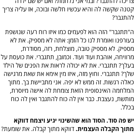
צריכה להתגבר? ובמי אני נלחמת? ואם יש שם ילדה
קטנה שקשה לה והיא עכשיו חלשה ובוכה, אז עליה צריך
להתגבר?
ה"תתגבר" הזה הוא לפעמים כמו איזו רוח רעה שנושפת
בעורפנו ואומרת לנו כל הזמן: אתה לא מספיק. את לא
מספיק. לא מספיק טובה, מוצלחת, רזה, מסודרת,
מרוויחה, אוהבת ועוד ועוד. וכמובן, תתגברי. את כועסת על
בעלך? תתגברי. את לא יכולה לראות את הפנים של הילד
שלך? תתגברי. וחוץ מזה, איזו מין אימא את שאת מרגישה
כאלה רגשות. זה ממש לא יפה. אני מתביישת בך. מתוך
המלחמה האינסופית הזאת צומחת לה אישה מיוסרת,
מותשת, נעצבת. כבר אין לה כוח להתגבר ואין לה כוח
בכלל.
יש פה סוד. הסוד הוא שהשינוי יגיע ויצמח דווקא
מתוך הקבלה העצמית.
דווקא מתוך קבלה. את שומעת?