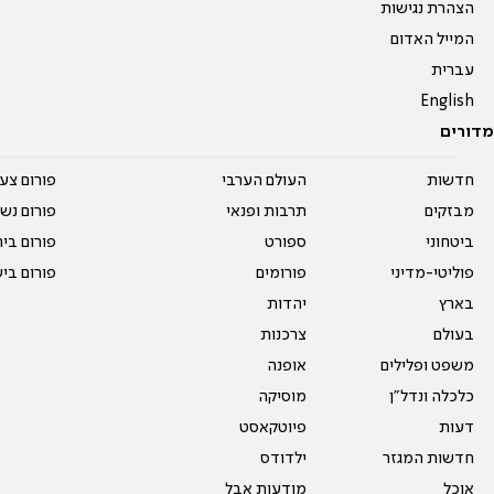
הצהרת נגישות
המייל האדום
עברית
English
מדורים
חדשות
העולם הערבי
פורום צע
מבזקים
תרבות ופנאי
פורום נשו
ביטחוני
ספורט
פורום בי
פוליטי-מדיני
פורומים
פורום בי
בארץ
יהדות
בעולם
צרכנות
משפט ופלילים
אופנה
כלכלה ונדל"ן
מוסיקה
דעות
פיוטקאסט
חדשות המגזר
ילדודס
אוכל
מודעות אבל