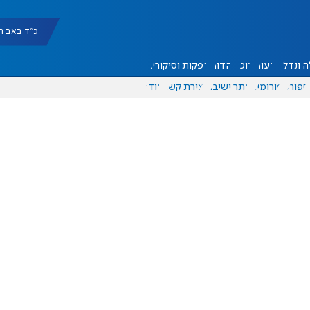
כ"ד באב תשפ"ו |
 ונדל"ן
דעות
אוכל
יהדות
הפקות וסיקורים
ספורט
פורומים
אתר ישיבה
יצירת קשר
עוד