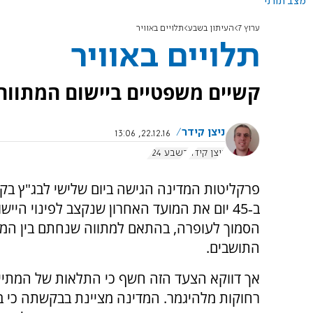
מצב תורני
ערוץ 7
העיתון בשבע
תלויים באוויר
תלויים באוויר
קשיים משפטיים ביישום המתווה
ניצן קידר
22.12.16, 13:06
ניצן קידר
בשבע 724
פרקליטות המדינה הגישה ביום שלישי לבג"ץ ב
ב‑45 יום את המועד האחרון שנקצב לפינוי הייש
הסמוך לעופרה, בהתאם למתווה שנחתם בין המדי
התושבים.
אך דווקא הצעד הזה חשף כי התלאות של המתיי
רחוקות מלהיגמר. המדינה מציינת בבקשתה כי ב