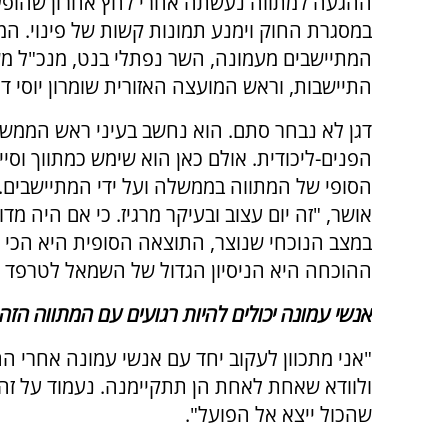
ההגעה למתווה נעשתה אחרי לחץ אחרון שהופע
במסגרת החוק וימנע תמונות קשות של פינוי. ה
המתיישבים מעמונה, השר נפתלי בנט, מנכ"ל מש
התיישבות, וראש המועצה האזורית שומרון יוסי דג
דגן לא נבחר סתם. הוא נחשב בעיני ראש הממשל
הפנים-ליכודית. אולם כאן הוא שימש כמתווך וסי
הסופי של המתווה בממשלה ועל ידי המתיישבים. "
אושר, "זה יום עצוב ובעיקר מרגיז. כי אם היה מ
במצב הנוכחי שנוצר, התוצאה הסופית היא הכי טו
ההוכחה היא הניסיון הגדול של השמאל לטרפד א
אנשי עמונה יכולים להיות רגועים עם המתווה הזה
"אני מתכוון לעקוב יחד עם אנשי עמונה אחרי 
ולוודא שאחת לאחת הן תתקיימנה. נעמוד על זה
שהכול ייצא אל הפועל".