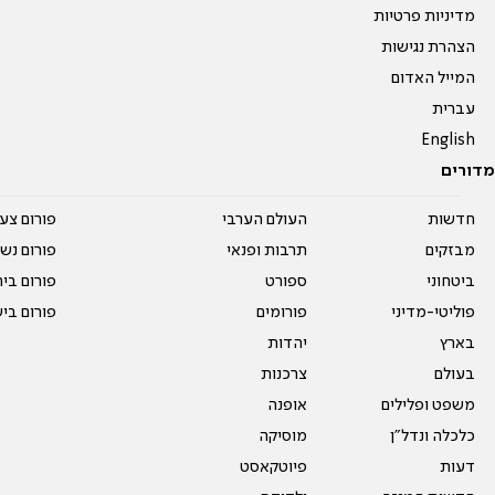
מדיניות פרטיות
הצהרת נגישות
המייל האדום
עברית
English
מדורים
חדשות
העולם הערבי
פורום צע
מבזקים
תרבות ופנאי
פורום נשו
ביטחוני
ספורט
פורום בי
פוליטי-מדיני
פורומים
פורום בי
בארץ
יהדות
בעולם
צרכנות
משפט ופלילים
אופנה
כלכלה ונדל"ן
מוסיקה
דעות
פיוטקאסט