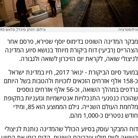
אילוסטרציה
צילום: יונתן סינדל, פלאש 90
מבקר המדינה השופט בדימוס יוסף שפירא, פרסם אחר
הצהריים (רביעי) דוח ביקורת מיוחד בנושא סיוע המדינה
לניצולי שואה, לקראת יום הזיכרון לשואה ולגבורה.
במועד סיום הביקורת - ינואר 2017, חיו במדינת ישראל
כ-158 אלף אזרחים הזכאים לזכויות ולהטבות בשל היותם
נרדפים במהלך השואה, וכ-56 אלף אזרחים נוספים
שהוכרו כנפגעי התנכלויות אנטישמיות וגזעניות בתקופת
מלחמת העולם השנייה. גילם הממוצע הוא 85, ומידי
חודש נפטרים כ-1,000 מהם.
דוח המבקר עוסק בסיוע הכולל שהמדינה נותנת לניצולי
השואה לשם מילוי צורכיהם השונים. הדוח בוחן את הסיוע