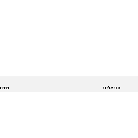
פנו אלינו
מדור
אודות
Pусский
חד
יצירת קשר
عربية
מב
פרסמו אצלנו
בי
תנאי שימוש
פו
מדיניות פרטיות
בא