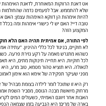
אט דאגת הרווקות המאוחרת, לדאגת האימהות 
שלא להתממש. אבל לפעמים נדמה שהחולמות ה
להיות אימהות הן דווקא האימהות עצמן: האם אנ
טובה דיי? האם יש לי כישורי אימהות ומה בכלל ד
המקצוע הזה?
לפי התורה, אם אמיתית תהיה האם הלא חוק
לא חוקיים, בניגוד לכל כללי ההיגיון. "עתידה א
כשהוא מתגרש מאמה על רקע גזירת פרעה. כשמשה
לכל חוקיות. היא תחייה תינוקות מתים, היא תאמ
לגאולה. היא תוציא טהור מטמא, טוב מרע, היא
מפני שעיקר תפקידה של אימא הוא אימון לאמונ
רק היא זו שתוכל לומר לילדה בצומת מבהיל של א
מרחוק מיואשת מבנה הגוסס, מסביר השפת אמת 
האבות אחר זיווגם האמיתי, כשעולים המים לקראת
בארה של מרים! היא הנביעה בזמן שצמאה הנפש ב