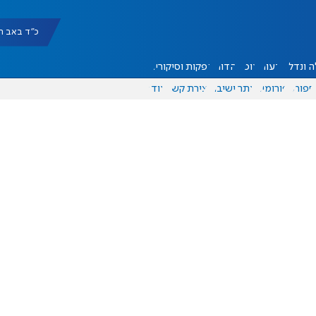
כ"ד באב תשפ"ו |
 ונדל"ן
דעות
אוכל
יהדות
הפקות וסיקורים
ספורט
פורומים
אתר ישיבה
יצירת קשר
עוד