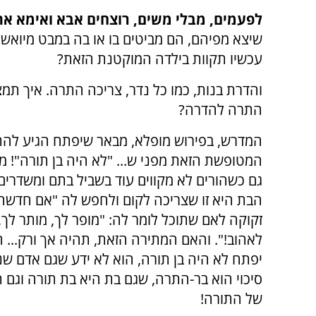
לפעמים, מבלי משים, רוצחים אבא ואימא את
שיצא מפיהם, הם מביטים בו או בה במבט מיואש ו
עכשיו תקוות בילדה המוקטנת הזאת?
והדרת בנות, כמו כל נדר, צריכה התרה. איך תמצ
התרה להדרה?
המדרש, בפירוש מופלא, מבאר שיפתח הגיע להת
המטופשת הזאת מפני ש... "לא היה בן תורה"! 
גם כשהורים לא מקווים עוד בשביל בתם ומשדרים 
הבת היא זו שצריכה לקום ולחפש לה "אם חדשה"
זקוקה לאם שתוכל לומר לה: "מופר לך, מותר לך,
לאהוב!". והאם המתירה הזאת, תהיה אך ורק... 
יפתח לא היה בן תורה, הוא לא ידע שגם אדם ש
סיכוי הוא בר-התרה, שגם בת היא בת תורה וגם ת
של התורה!