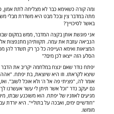
ומה קורה כשאימא כבר לא מצליחה לתת אמון, 
מתה במדבר צין ובכל מבט היא משדרת מבלי משים
באשר לסיכוייך?
אני פוגשת אותן בקצה המדבר, ממש במקום שבו 
הנביאה עוזבת את עמה. תקוותיהן מתנפצות אל
המציאות ואימא העייפה כל כך רק תשדר להן מס
הסלע הזה ייצאו לכן מים?"
יפתח נודר שאם ינצח במלחמה יקריב את הדבר 
שיצא לקראתו. וזו היא שיוצאת, בת יפתח. "אהה 
אומר לה, "פציתי פה אל ה' ולא אוכל לשוב". וא
גם יעקב נדר "וכל אשר תיתן לי עשר אעשרנו לך",
מגיעים לאוזניו של יפתח. הוא משוכנע שבתו, מי
"חודשיים ימים, ואבכה על בתוליי". היא יורדת 
מומשו.