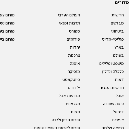
מדורים
חדשות
העולם הערבי
פורום צע
מבזקים
תרבות ופנאי
פורום נשו
ביטחוני
ספורט
פורום בי
פוליטי-מדיני
פורומים
פורום בי
בארץ
יהדות
בעולם
צרכנות
משפט ופלילים
אופנה
כלכלה ונדל"ן
מוסיקה
דעות
פיוטקאסט
חדשות המגזר
ילדודס
אוכל
מודעות אבל
כיפה שחורה
מזג אוויר
דיגיטל
תגיות
צעירים
פורום הריון ולידה
רפואה שלמה
פורום לקראת נישואין וזוגיות