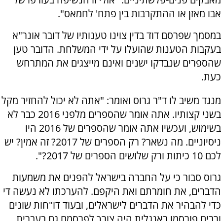
אבו מאזן או ההתקרבות בין פתח' לחמאס".
במסמך שפרסם דוד בדין צוינו טענותיו של דובר אונר"א
בעקבות הטענות שהועלו על ידי המשלחת. הדובר טען
שהספרים שנבדקו ישנים ואינם מייצגים את המתרחש
כעת.
מנגד משיב לו ד"ר גרוס ואומר: "אתה לא יכול להחזיר מקל
בשני קצותיו. אתה אומר שהספרים מלפני 2016 כבר לא
בשימוש, ועכשיו אתה אומר שהספרים של 2016 היו
ניסיוניים. מה נשאר? רק הספרים של 2017? זה אמין? יש
לכם 10 כיתות ורק שלושים הספרים של 2017?".
גרוס סבור כי על החברה בישראל להפנים את משמעות
הדברים, את חומרתם ואת היקפם. להערכתו לא נעשה די
כדי להבהיר את הדברים לישראלים, ובעוד דו"חות שונים
ורבים פורסמו באנגלית היה צורך לפרסמם גם בעברית.