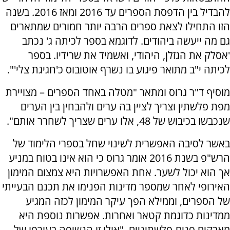
להבדיל בין הדפסת הספרים עד 2016 ומאז 2016. בשנה
הזו התחילו לצאת ספרים הרבה יותר חמורים שמתארים
גם מה ייעשה ביהודים. לדוגמא בספר לכיתה ג' נכתב
'אסלק את הגזלן, היהודי, ואשמיד את שרידיו. בספר
לכיתה י"ב מתואר פיגוע בו נשרף אוטובוס כ'חגיגת צלי'".
מוסיף ד"ר גרוס ומתאר "מטלה באחד הספרים – מצויירת
מפת פלשתין וצריך לציין בה ערים ולהבחין בין הערים
שנכבשו בכיבוש של 48, אלו ערים שצריך לשחרר אותם".
באשר לסיבה האפשרית לשינוי שחל בספרי הלימוד של
הרש"פ בשנת 2016 אומר גרוס כי הוא אינו בטוח במניע
אך הוא יכול לשער. אחת האפשרויות היא צמצום המימון
האירופי לאחר שמספר מדינות הפנימו את תכנם הבעייתי
של הספרים, וממילא הפך עיקר המימון לכזה המגיע
ממדינות כדוגמת קטאר ואחרות. אפשרות נוספת היא
מאבקים פנים-פלשתיניים. "אולי זו הנשיפה בעורפו של