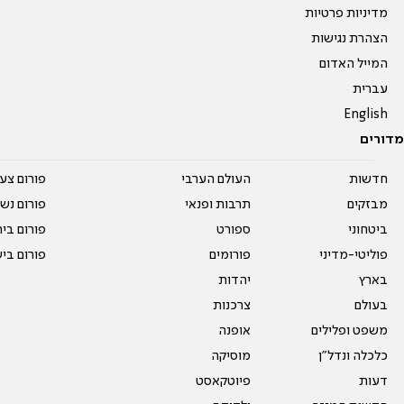
מדיניות פרטיות
הצהרת נגישות
המייל האדום
עברית
English
מדורים
חדשות
העולם הערבי
פורום צע
מבזקים
תרבות ופנאי
פורום נשו
ביטחוני
ספורט
פורום בי
פוליטי-מדיני
פורומים
פורום בי
בארץ
יהדות
בעולם
צרכנות
משפט ופלילים
אופנה
כלכלה ונדל"ן
מוסיקה
דעות
פיוטקאסט