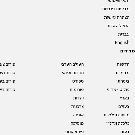
תנאי שימוש
מדיניות פרטיות
הצהרת נגישות
המייל האדום
עברית
English
מדורים
חדשות
העולם הערבי
פורום צע
מבזקים
תרבות ופנאי
פורום נשו
ביטחוני
ספורט
פורום בי
פוליטי-מדיני
פורומים
פורום בי
בארץ
יהדות
בעולם
צרכנות
משפט ופלילים
אופנה
כלכלה ונדל"ן
מוסיקה
דעות
פיוטקאסט