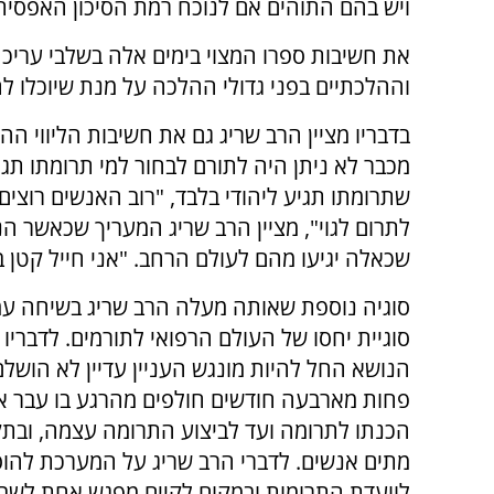
ויש בהם התוהים אם לנוכח רמת הסיכון האפסי
את חשיבות ספרו המצוי בימים אלה בשלבי עריכה
וההלכתיים בפני גדולי ההלכה על מנת שיוכלו ל
בדבריו מציין הרב שריג גם את חשיבות הליווי הה
מכבר לא ניתן היה לתורם לבחור למי תרומתו תג
שתרומתו תגיע ליהודי בלבד, "רוב האנשים רוצים 
לתרום לגוי", מציין הרב שריג המעריך שכאשר הנ
שכאלה יגיעו מהם לעולם הרחב. "אני חייל קטן 
סוגיה נוספת שאותה מעלה הרב שריג בשיחה עמ
סוגיית יחסו של העולם הרפואי לתורמים. לדבריו 
הנושא החל להיות מונגש העניין עדיין לא הושלם
פחות מארבעה חודשים חולפים מהרגע בו עבר א
הכנתו לתרומה ועד לביצוע התרומה עצמה, ובתק
מתים אנשים. לדברי הרב שריג על המערכת להוס
לוועדת התרומות ובמקום לקיים מפגש אחת לשבו