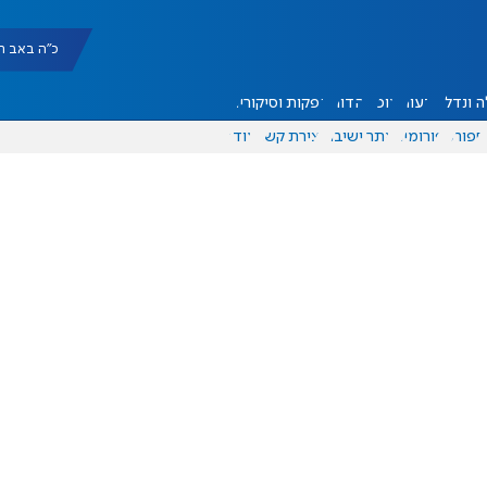
כ"ה באב תשפ"ו |
 ונדל"ן
דעות
אוכל
יהדות
הפקות וסיקורים
ספורט
פורומים
אתר ישיבה
יצירת קשר
עוד