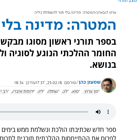
מצב תורני
ערוץ 7
בארץ
המטרה: מדינה בלי תור להשתלת כליה
המטרה: מדינה בלי
בספר תורני ראשון מסוגו מבקש 
החומר ההלכתי הנוגע לסוגיה ול
בנושא.
שמעון כהן
פורסם:
25.02.18, 17:37
עודכן:
18:34
יומן ערוץ 7
רפואה
הלכה
השתלות
כליות
תרומת איברים
הרב י
ספר חדש שכתיבתו הולכת ונשלמת ממש בימים 
לפרוס את ההתייחסות ההלכתית תורנית לתרומת