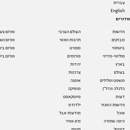
עברית
English
מדורים
חדשות
העולם הערבי
פורום צע
מבזקים
תרבות ופנאי
פורום נשו
ביטחוני
ספורט
פורום בי
פוליטי-מדיני
פורומים
פורום בי
בארץ
יהדות
בעולם
צרכנות
משפט ופלילים
אופנה
כלכלה ונדל"ן
מוסיקה
דעות
פיוטקאסט
חדשות המגזר
ילדודס
אוכל
מודעות אבל
כיפה שחורה
מזג אוויר
דיגיטל
תגיות