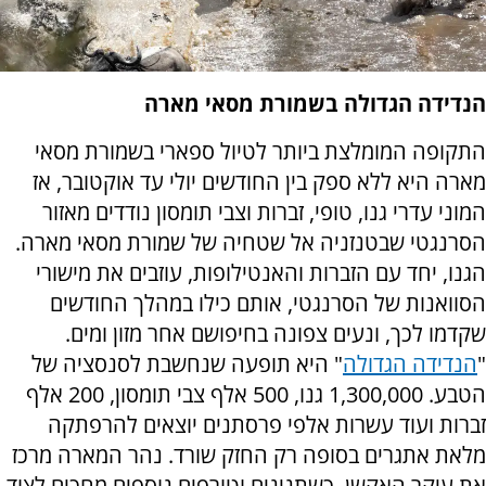
הנדידה הגדולה בשמורת מסאי מארה
התקופה המומלצת ביותר לטיול ספארי בשמורת מסאי
מארה היא ללא ספק בין החודשים יולי עד אוקטובר, אז
המוני עדרי גנו, טופי, זברות וצבי תומסון נודדים מאזור
הסרנגטי שבטנזניה אל שטחיה של שמורת מסאי מארה.
הגנו, יחד עם הזברות והאנטילופות, עוזבים את מישורי
הסוואנות של הסרנגטי, אותם כילו במהלך החודשים
שקדמו לכך, ונעים צפונה בחיפושם אחר מזון ומים.
"
הנדידה הגדולה
" היא תופעה שנחשבת לסנסציה של
הטבע. 1,300,000 גנו, 500 אלף צבי תומסון, 200 אלף
זברות ועוד עשרות אלפי פרסתנים יוצאים להרפתקה
מלאת אתגרים בסופה רק החזק שורד. נהר המארה מרכז
את עיקר האקשן, כשתנינים וטורפים נוספים מחכים לצוד